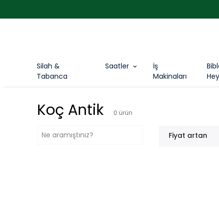
Silah &
Saatler
İş
Bib
Tabanca
Makinaları
Hey
Koç Antik
0
ürün
Fiyat artan