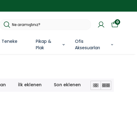
0
& Teneke
Pikap &
Ofis
Plak
Aksesuarları
lan
İlk eklenen
Son eklenen