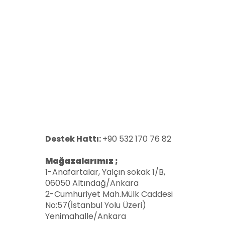
Destek Hattı:
+90 532 170 76 82
Mağazalarımız ;
1-Anafartalar, Yalçın sokak 1/B,
06050 Altındağ/Ankara
2-Cumhuriyet Mah.Mülk Caddesi
No:57(İstanbul Yolu Üzeri)
Yenimahalle/Ankara