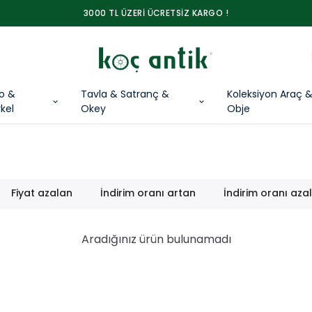
3000 TL ÜZERİ ÜCRETSİZ KARGO !
lo &
Tavla & Satranç &
Koleksiyon Araç 
kel
Okey
Obje
Fiyat azalan
İndirim oranı artan
İndirim oranı aza
Aradığınız ürün bulunamadı