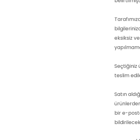
belirtilmişt
Tarafımızd
bilgilerini
eksiksiz v
yapılmama
Seçtiğiniz
teslim edil
Satın aldığ
ürünlerden
bir e-post
bildirilecek