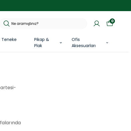
0
& Teneke
Pikap &
Ofis
Plak
Aksesuarları
zartesi-
yfalarında