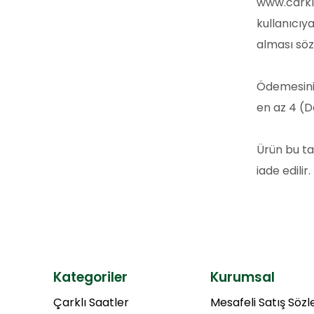
www.carkli
kullanıcıy
alması sö
Ödemesini 
en az 4 (D
Ürün bu ta
iade edilir.
Kategoriler
Kurumsal
Çarklı Saatler
Mesafeli Satış Söz