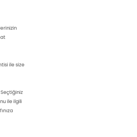
erinizin
mat
si ile size
 Seçtiğiniz
le ilgili
fınıza