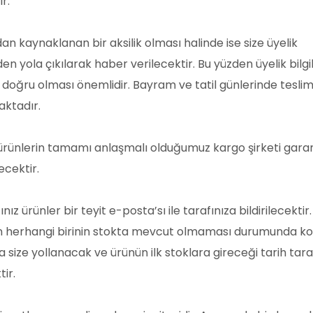
ir.
an kaynaklanan bir aksilik olması halinde ise size üyelik
zden yola çıkılarak haber verilecektir. Bu yüzden üyelik bilgil
e doğru olması önemlidir. Bayram ve tatil günlerinde tesli
ktadır.
 ürünlerin tamamı anlaşmalı olduğumuz kargo şirketi garanti
ecektir.
ınız ürünler bir teyit e-posta’sı ile tarafınıza bildirilecektir.
 herhangi birinin stokta mevcut olmaması durumunda konu i
a size yollanacak ve ürünün ilk stoklara gireceği tarih tara
tir.