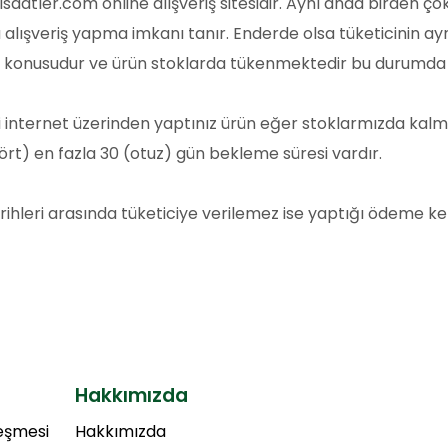
saatler.com online alışveriş sitesidir. Aynı anda birden ço
a alışveriş yapma imkanı tanır. Enderde olsa tüketicinin ay
z konusudur ve ürün stoklarda tükenmektedir bu durumda 
internet üzerinden yaptınız ürün eğer stoklarmızda kalm
ört) en fazla 30 (otuz) gün bekleme süresi vardır.
rihleri arasında tüketiciye verilemez ise yaptığı ödeme ke
Hakkımızda
leşmesi
Hakkımızda