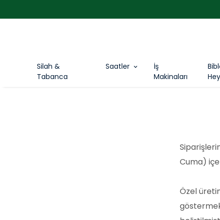
Silah &
Saatler
İş
Bib
Tabanca
Makinaları
Hey
Siparişler
Cuma) içer
Özel üreti
göstermekt