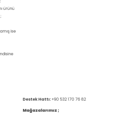
k
nı ürünü
;
amış ise
ndisine
Destek Hattı:
+90 532 170 76 82
Mağazalarımız ;