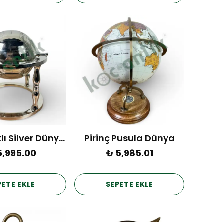
Dört Ayaklı Silver Dünya Küre
Pirinç Pusula Dünya
5,995.00
₺ 5,985.01
PETE EKLE
SEPETE EKLE