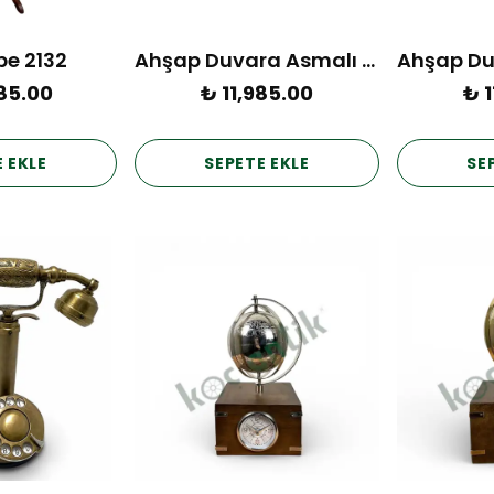
be 2132
Ahşap Duvara Asmalı Pano 60cm
85.00
₺ 11,985.00
₺ 1
 EKLE
SEPETE EKLE
SE