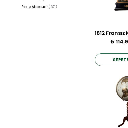
Pirinç Aksesuar
(
37
)
₺ 114,
SEPETE