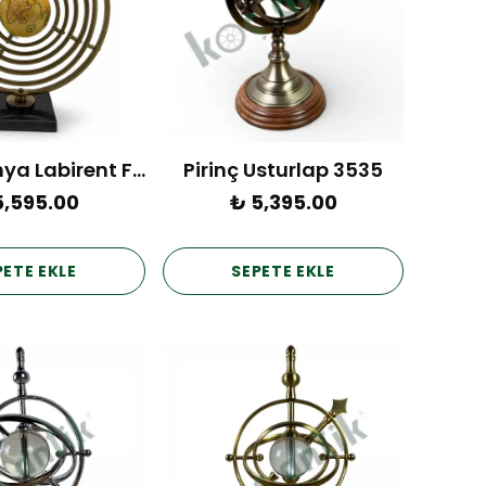
Pirinç Dünya Labirent Figür
Pirinç Usturlap 3535
5,595.00
₺ 5,395.00
PETE EKLE
SEPETE EKLE