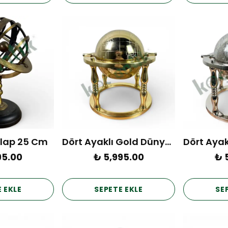
rlap 25 Cm
Dört Ayaklı Gold Dünya Küre
95.00
₺ 5,995.00
₺ 
 EKLE
SEPETE EKLE
SE