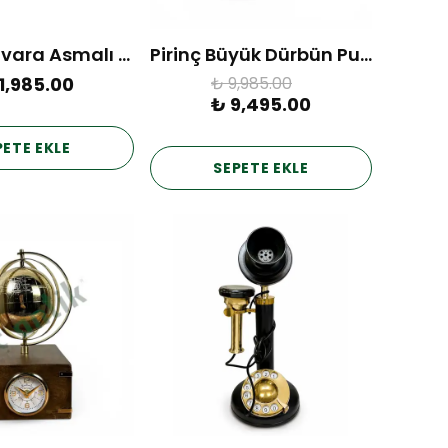
Ahşap Duvara Asmalı Pano 60 cm
Pirinç Büyük Dürbün Pusula
1,985.00
₺ 9,985.00
₺ 9,495.00
PETE EKLE
SEPETE EKLE