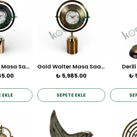
Silver Walter Masa Saati 34
Gold Walter Masa Saati 34
Deril
85.00
₺ 5,985.00
₺ 
 EKLE
SEPETE EKLE
SE