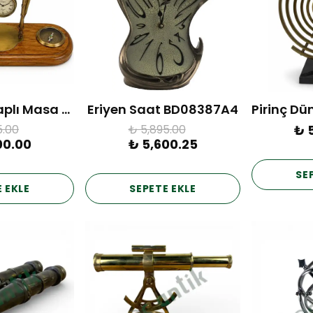
Pirinç Usturlaplı Masa Seti
Eriyen Saat BD08387A4
5.00
₺ 5,895.00
₺ 
00.00
₺ 5,600.25
SE
 EKLE
SEPETE EKLE