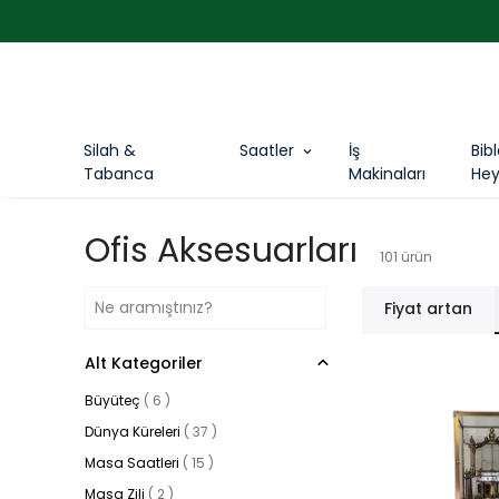
Silah &
Saatler
İş
Bib
Tabanca
Makinaları
Hey
Ofis Aksesuarları
101
ürün
Fiyat artan
Alt Kategoriler
Büyüteç
(
6
)
Dünya Küreleri
(
37
)
Masa Saatleri
(
15
)
Masa Zili
(
2
)