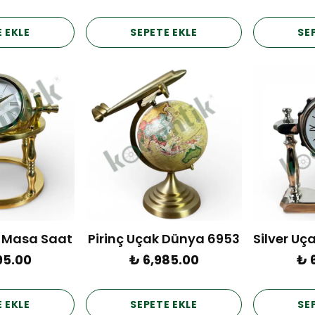
 EKLE
SEPETE EKLE
SE
 Masa Saat
Pirinç Uçak Dünya 6953
95.00
₺ 6,985.00
₺ 
 EKLE
SEPETE EKLE
SE