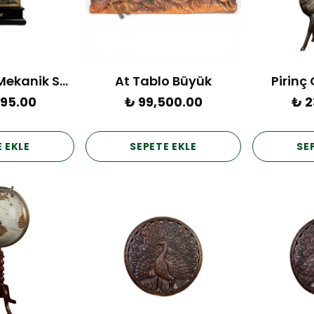
1812 Fransız Mekanik Saat (JG9002-6)
At Tablo Büyük
Pirinç
995.00
₺ 99,500.00
₺ 2
 EKLE
SEPETE EKLE
SE