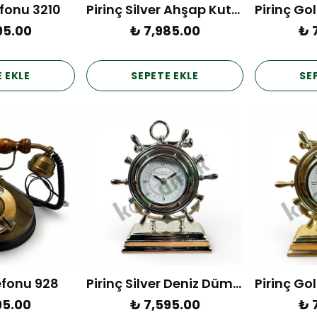
fonu 3210
Pirinç Silver Ahşap Kutulu Saat
95.00
₺ 7,985.00
₺ 
 EKLE
SEPETE EKLE
SE
efonu 928
Pirinç Silver Deniz Dümeni Saat
95.00
₺ 7,595.00
₺ 