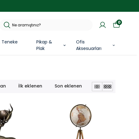
0
& Teneke
Pikap &
Ofis
Plak
Aksesuarları
lan
İlk eklenen
Son eklenen