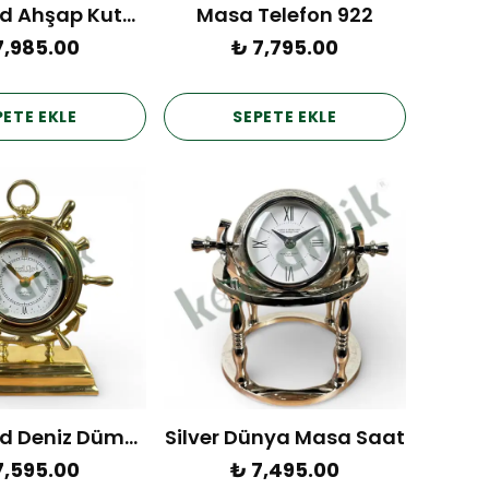
Pirinç Gold Ahşap Kutulu Saat
Masa Telefon 922
7,985.00
₺ 7,795.00
PETE EKLE
SEPETE EKLE
Pirinç Gold Deniz Dümeni Saat
Silver Dünya Masa Saat
7,595.00
₺ 7,495.00