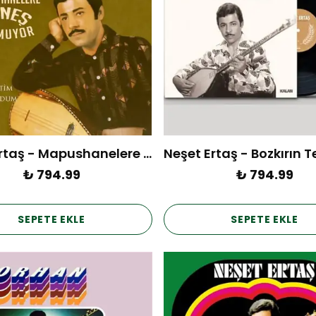
Neşet Ertaş - Mapushanelere Güneş Doğmuyor (Plak)
₺ 794.99
₺ 794.99
SEPETE EKLE
SEPETE EKLE