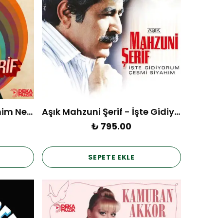
Aşık Mahzuni Şerif - Benim Neyim Var (Plak)
Aşık Mahzuni Şerif - İşte Gidiyorum Çeşmi Siyahım (Plak)
₺ 795.00
SEPETE EKLE