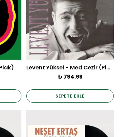
Plak)
Levent Yüksel - Med Cezir (Plak)
₺ 794.99
SEPETE EKLE