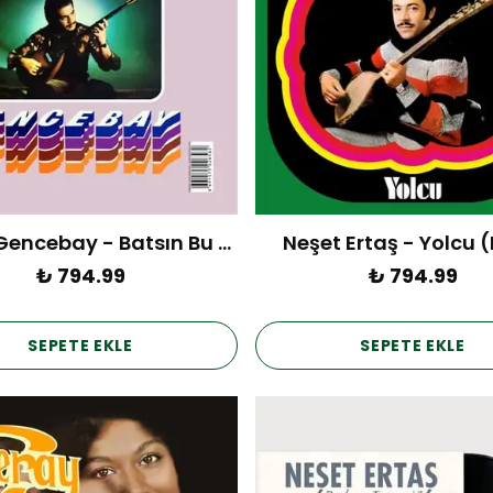
Orhan Gencebay - Batsın Bu Dünya (Plak)
Neşet Ertaş - Yolcu (
₺ 794.99
₺ 794.99
SEPETE EKLE
SEPETE EKLE