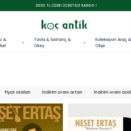
3000 TL ÜZERİ ÜCRETSİZ KARGO !
lo &
Tavla & Satranç &
Koleksiyon Araç 
kel
Okey
Obje
Fiyat azalan
İndirim oranı artan
İndirim oranı aza