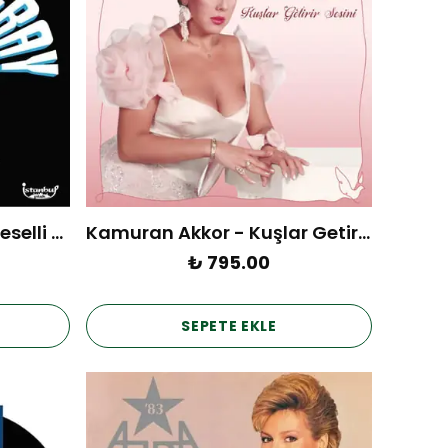
Orhan Gencebay - Bir Teselli Ver (Plak)
Kamuran Akkor - Kuşlar Getirir Sesini (Plak)
₺ 795.00
SEPETE EKLE