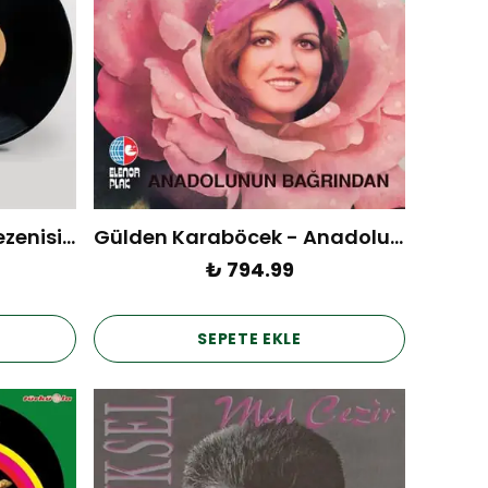
Neşet Ertaş - Bozkırın Tezenisi Vol.1 (Plak)
Gülden Karaböcek - Anadolunun Bağrından (Plak)
₺ 794.99
SEPETE EKLE