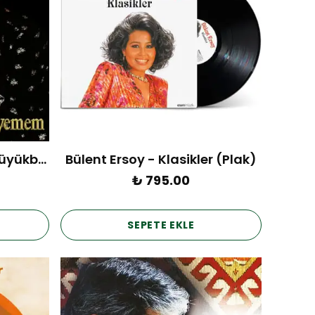
Hüner Coşkuner / Erol Büyükburç - Sevemem (Plak)
Bülent Ersoy - Klasikler (Plak)
₺ 795.00
SEPETE EKLE