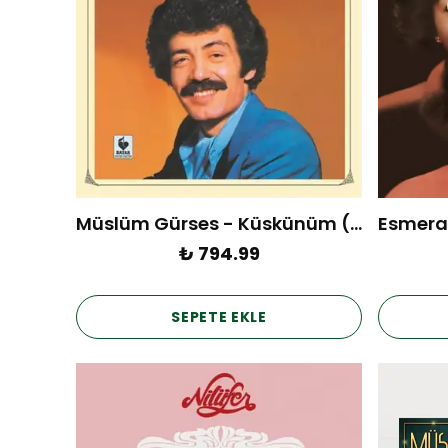
Müslüm Gürses - Küskünüm (Plak)
₺ 794.99
SEPETE EKLE