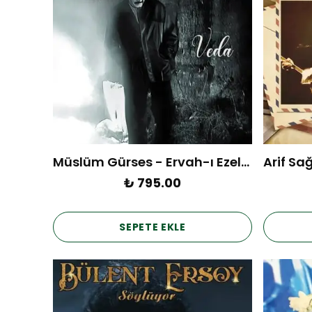
Müslüm Gürses - Ervah-ı Ezelde / Veda (Plak)
₺ 795.00
SEPETE EKLE