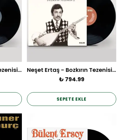
Neşet Ertaş - Bozkırın Tezenisi Vol.3 (Plak)
Neşet Ertaş - Bozkırın Tezenisi Vol.2 (Plak)
₺ 794.99
SEPETE EKLE