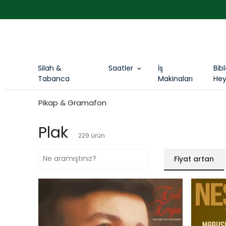
Silah &
Saatler
İş
Bib
Tabanca
Makinaları
Hey
Pikap & Gramafon
Plak
229
ürün
Fiyat artan