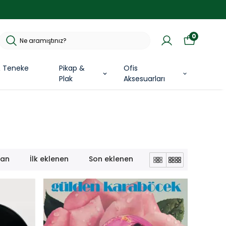
0
& Teneke
Pikap &
Ofis
Plak
Aksesuarları
lan
İlk eklenen
Son eklenen