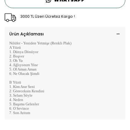
3000 TL Üzeri Ücretsiz Kargo !
Ürün Açıklaması
Nilüfer - Yeniden Yetmişe (Renkli Plak)
A Yüzü
1. Dünya Dönüyor
2. Boşver
3. Oh Ya
4. Ağlıyorum Yine
5. Of Aman Aman
6. Ne Olacak Şimdi
B Yüzü
1. Kim Arar Seni
2. Göreceksin Kendini
3. Selam Söyle
4. Neden
5. Başıma Gelenler
6. O Sevince
7. Son Arzum