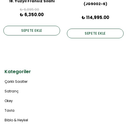
18. Yüzyıl Fransız Silahı
(JG9002-6)
₺ 6,895.00
₺ 6,350.00
₺ 114,995.00
SEPETE EKLE
SEPETE EKLE
Kategoriler
Çarklı Saatler
Satranç
Okey
Tavla
Biblo & Heykel