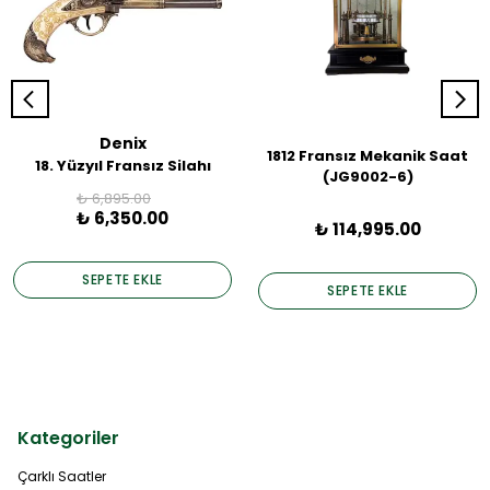
Denix
1812 Fransız Mekanik Saat
18. Yüzyıl Fransız Silahı
(JG9002-6)
₺ 6,895.00
₺ 6,350.00
₺ 114,995.00
SEPETE EKLE
SEPETE EKLE
Kategoriler
Çarklı Saatler