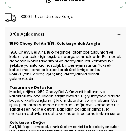
3000 TL Üzeri Ücretsiz Kargo !
Ürün Açıklaması
1950 Chevy Bel Air 1/18: Koleksiyonluk Araçlar
1950 Chevy Bel Air 1/18 ölçeğinde, otomobil tutkunları ve
koleksiyoncular için eşsiz bir parça sunmaktadır. Bu model,
dönemin ikonik tasarımını ve detaylarını mükemmel bir
şekilde yansıtarak, nostaljik bir deneyim sunar. Yüksek
kaliteli malzemeler kullanılarak üretilmiş olan bu
koleksiyonluk araç, gerçekçi detaylarıyla dikkat
çekmektedir.
Tasarım ve Detaylar
Model, orijinal 1950 Chevy Bel Air’ın zarif hatlarını ve
karakteristik özelliklerini taşımaktadır. Dış yüzeydeki parlak
boya, dikkatlice işlenmiş krom detaylar ve iç mekanın titiz
işçiliği, bu aracı sadece bir model değil, aynı zamanda bir
sanat eseri haline getirir. Kapıların açılabilir olması, iç
mekanın detaylarını daha yakından inceleme imkanı sunar.
Koleksiyon Değeri
Bu 1/18 ölçekli model, sınırlı üretim serisi ile koleksiyoncular