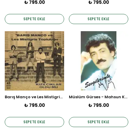
₺ 795.00
₺ 795.00
SEPETE EKLE
SEPETE EKLE
Barış Manço ve Les Mistigris Topluluğu - Kızılcıkl ar Oldu Mu (45 Devir Maxi Plak)
Müslüm Gürses - Mahsun Kul (Plak)
₺ 795.00
₺ 795.00
SEPETE EKLE
SEPETE EKLE