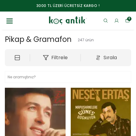
3000 TL ÜZERİ ÜCRETSİZ KARGO !
0
Pikap & Gramafon
247
ürün
Filtrele
Sırala