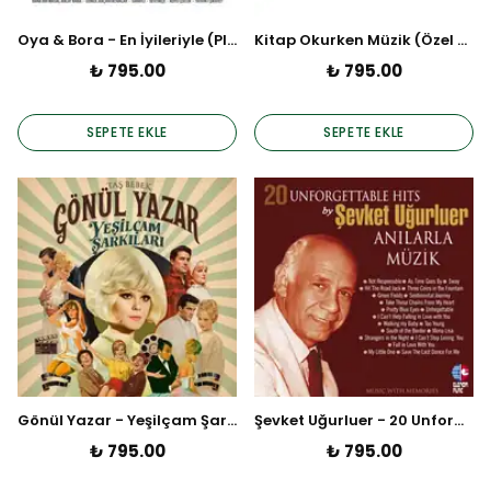
Oya & Bora - En İyileriyle (Plak)
Kitap Okurken Müzik (Özel Baskı Transparan Yeşil Plak)
₺ 795.00
₺ 795.00
SEPETE EKLE
SEPETE EKLE
Gönül Yazar - Yeşilçam Şarkıları (Plak)
Şevket Uğurluer - 20 Unforgettable Hits Anılarla Müzik 1 (Plak)
₺ 795.00
₺ 795.00