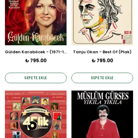
Gülden Karaböcek - (1971-1973) Şah Plak Kayıtları
Tanju Okan - Best Of (Plak)
₺ 795.00
₺ 795.00
SEPETE EKLE
SEPETE EKLE