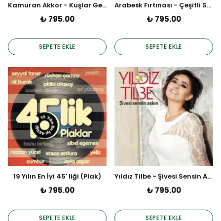
Kamuran Akkor - Kuşlar Getirir Sesini (Plak)
Arabesk Fırtınası - Çeşitli Sanatçılar (Plak)
₺ 795.00
₺ 795.00
SEPETE EKLE
SEPETE EKLE
19 Yılın En İyi 45' liği (Plak)
Yıldız Tilbe - Şivesi Sensin Aşkın (Plak)
₺ 795.00
₺ 795.00
SEPETE EKLE
SEPETE EKLE