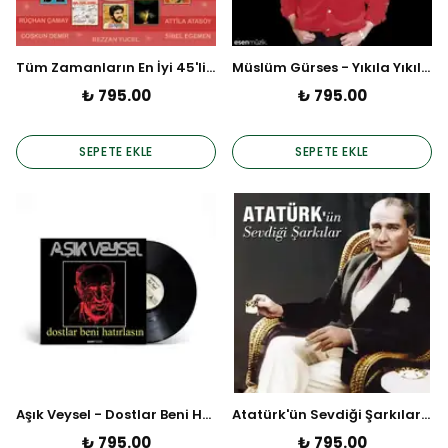
Tüm Zamanların En İyi 45'lik Plakları (Plak)
Müslüm Gürses - Yıkıla Yıkıla (Plak)
₺ 795.00
₺ 795.00
SEPETE EKLE
SEPETE EKLE
Aşık Veysel - Dostlar Beni Hatırlasın (Plak)
Atatürk'ün Sevdiği Şarkılar - Solist: Ertan Sert ( Plak)
₺ 795.00
₺ 795.00