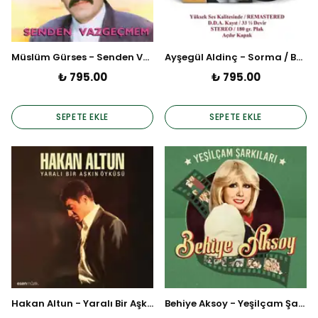
Müslüm Gürses - Senden Vazgeçmem (Plak)
Ayşegül Aldinç - Sorma / Benden Söylemesi (Poster Hediyeli Plak)
₺ 795.00
₺ 795.00
SEPETE EKLE
SEPETE EKLE
Hakan Altun - Yaralı Bir Aşkın Öyküsü (Plak)
Behiye Aksoy - Yeşilçam Şarkıları (Plak)