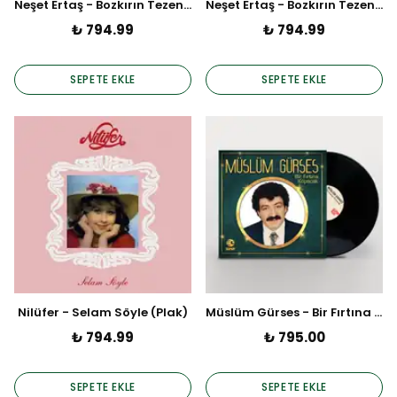
Neşet Ertaş - Bozkırın Tezenisi Vol.3 (Plak)
Neşet Ertaş - Bozkırın Tezenisi Vol.2 (Plak)
₺ 794.99
₺ 794.99
SEPETE EKLE
SEPETE EKLE
Nilüfer - Selam Söyle (Plak)
Müslüm Gürses - Bir Fırtına Kopacak
₺ 794.99
₺ 795.00
SEPETE EKLE
SEPETE EKLE