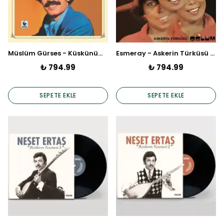
Müslüm Gürses - Küskünüm (Plak)
Esmeray - Askerin Türküsü / Oğlum (Plak)
₺ 794.99
₺ 794.99
SEPETE EKLE
SEPETE EKLE