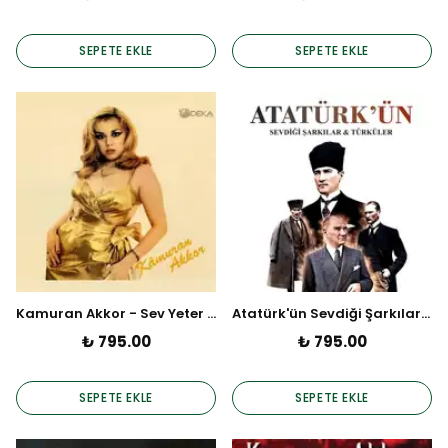
SEPETE EKLE
SEPETE EKLE
Kamuran Akkor - Sev Yeter (Plak)
Atatürk'ün Sevdiği Şarkılar - Linda Çandır - Oğuz T. (Plak)
₺ 795.00
₺ 795.00
SEPETE EKLE
SEPETE EKLE