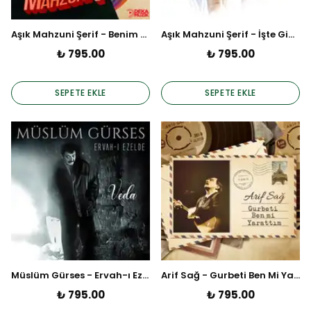
Aşık Mahzuni Şerif - Benim Neyim Var (Plak)
Aşık Mahzuni Şerif - İşte Gidiyorum Çeşmi Siyahım (Plak)
₺ 795.00
₺ 795.00
SEPETE EKLE
SEPETE EKLE
Müslüm Gürses - Ervah-ı Ezelde / Veda (Plak)
Arif Sağ - Gurbeti Ben Mi Yarattım (Plak)
₺ 795.00
₺ 795.00