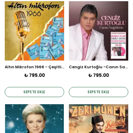
Altın Mikrofon 1966 - Çeşitli Sanatçılar (Plak)
Cengiz Kurtoğlu -Canın Sağolsun (Renkli Limitli Baskı Plak)
₺ 795.00
₺ 795.00
SEPETE EKLE
SEPETE EKLE