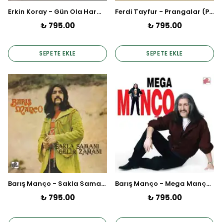
Erkin Koray - Gün Ola Harman Ola (Plak)
Ferdi Tayfur - Prangalar (Plak)
₺ 795.00
₺ 795.00
SEPETE EKLE
SEPETE EKLE
Barış Manço - Sakla Samanı Gelir Zamanı (Plak)
Barış Manço - Mega Manço (Plak)
₺ 795.00
₺ 795.00