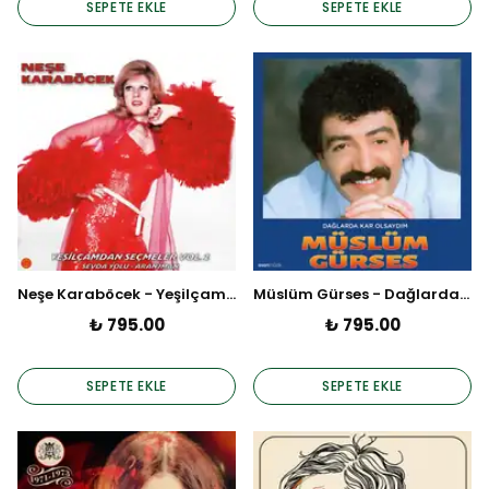
SEPETE EKLE
SEPETE EKLE
Neşe Karaböcek - Yeşilçam'dan Seçmeler Vol.1 / Sevda Yolu (Plak)
Müslüm Gürses - Dağlarda Kar Olsaydım (Plak)
₺ 795.00
₺ 795.00
SEPETE EKLE
SEPETE EKLE