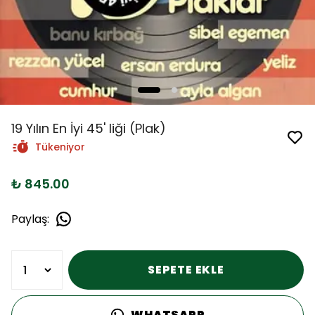
19 Yılın En İyi 45' liği (Plak)
Tükeniyor
₺ 845.00
Paylaş
:
SEPETE EKLE
WHATSAPP