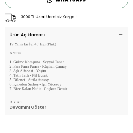
3000 TL Üzeri Ücretsiz Kargo !
Ürün Açıklaması
19 Yılın En İyi 45' liği (Plak)
A Yüzü
1. Gülme Komşuna - Seyyal Taner
2. Para Parra Parrra - Rüçhan Çamay
3. Aşk Alfabesi - Yeşim
4. Tatlı Tatlı - Nil Burak
5. Dilenci - Attila Atasoy
6. İçmeden Sarhoş - Işıl Yücesoy
7. Bize Kalan Nedir - Coşkun Demir
B Yüzü
Devamını Göster