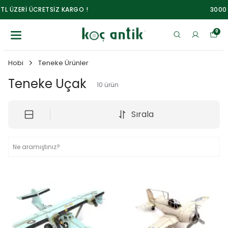
3000 TL ÜZERİ ÜCRETSİZ KARGO !
0
Hobi
Teneke Ürünler
Teneke Uçak
10
ürün
Sırala