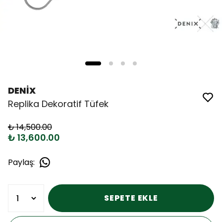
DENİX
Replika Dekoratif Tüfek
₺ 14,500.00
₺ 13,600.00
Paylaş
:
SEPETE EKLE