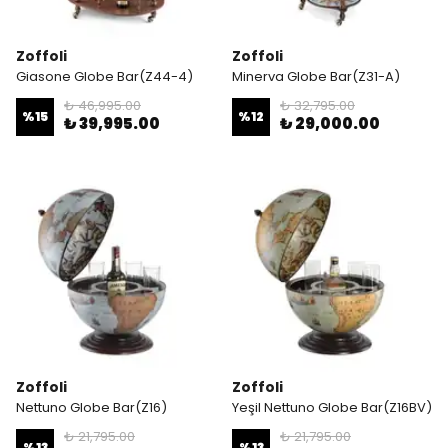
Zoffoli
Zoffoli
Giasone Globe Bar(Z44-4)
Minerva Globe Bar(Z31-A)
₺ 46,995.00
₺ 32,795.00
%
15
%
12
₺ 39,995.00
₺ 29,000.00
Zoffoli
Zoffoli
Nettuno Globe Bar(Z16)
Yeşil Nettuno Globe Bar(Z16BV)
₺ 21,795.00
₺ 21,795.00
%
13
%
13