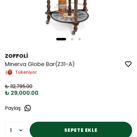
ZOFFOLİ
Minerva Globe Bar(Z31-A)
Tükeniyor
₺ 32,795.00
₺ 29,000.00
Paylaş
:
SEPETE EKLE