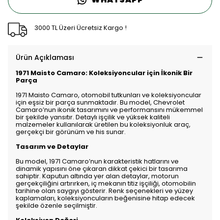
3000 TL Üzeri Ücretsiz Kargo !
Ürün Açıklaması
1971 Maisto Camaro: Koleksiyoncular için İkonik Bir
Parça
1971 Maisto Camaro, otomobil tutkunları ve koleksiyoncular
için eşsiz bir parça sunmaktadır. Bu model, Chevrolet
Camaro’nun ikonik tasarımını ve performansını mükemmel
bir şekilde yansıtır. Detaylı işçilik ve yüksek kaliteli
malzemeler kullanılarak üretilen bu koleksiyonluk araç,
gerçekçi bir görünüm ve his sunar.
Tasarım ve Detaylar
Bu model, 1971 Camaro’nun karakteristik hatlarını ve
dinamik yapısını öne çıkaran dikkat çekici bir tasarıma
sahiptir. Kaputun altında yer alan detaylar, motorun
gerçekçiliğini artırırken, iç mekanın titiz işçiliği, otomobilin
tarihine olan saygıyı gösterir. Renk seçenekleri ve yüzey
kaplamaları, koleksiyoncuların beğenisine hitap edecek
şekilde özenle seçilmiştir.