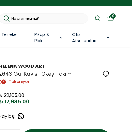
0
& Teneke
Pikap &
Ofis
Plak
Aksesuarları
HELENA WOOD ART
2643 Gül Kavisli Okey Takımı
Tükeniyor
₺ 22,105.00
₺ 17,985.00
Paylaş
: