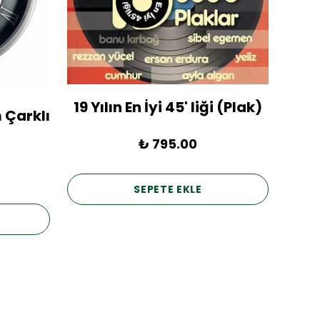
19 Yılın En İyi 45' liği (Plak)
1936
 Çarklı
₺ 795.00
SEPETE EKLE