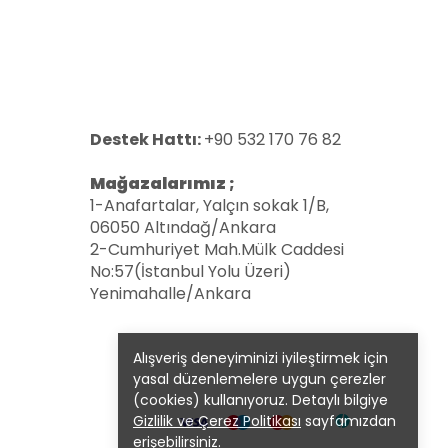
Destek Hattı:
+90 532 170 76 82
Mağazalarımız ;
1-Anafartalar, Yalçın sokak 1/B,
06050 Altındağ/Ankara
2-Cumhuriyet Mah.Mülk Caddesi
No:57(İstanbul Yolu Üzeri)
Yenimahalle/Ankara
Alışveriş deneyiminizi iyileştirmek için
yasal düzenlemelere uygun çerezler
(cookies) kullanıyoruz. Detaylı bilgiye
Gizlilik ve Çerez Politikası
sayfamızdan
erişebilirsiniz.