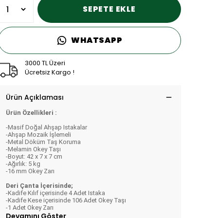
SEPETE EKLE
WHATSAPP
3000 TL Üzeri
Ücretsiz Kargo !
Ürün Açıklaması
Ürün Özellikleri :
-Masif Doğal Ahşap Istakalar
-Ahşap Mozaik İşlemeli
-Metal Döküm Taş Koruma
-Melamin Okey Taşı
-Boyut: 42 x 7 x 7 cm
-Ağırlık: 5 kg
-16 mm Okey Zarı
Deri Çanta İçerisinde;
-Kadife Kılıf içerisinde 4 Adet Istaka
-Kadife Kese içerisinde 106 Adet Okey Taşı
-1 Adet Okey Zarı
Devamını Göster