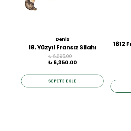
Denix
ac
1812 
18. Yüzyıl Fransız Silahı
₺ 6,895.00
₺ 6,350.00
SEPETE EKLE