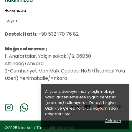
Hakkımızda
Hakkımızda
İletişim
Destek Hattı:
+90 532 170 76 82
Mağazalarımız ;
1-Anafartalar, Yalçın sokak 1/B, 06050
Altındağ/Ankara
2-Cumhuriyet Mah.Mülk Caddesi No:57(İstanbul Yolu
Üzeri) Yenimahalle/Ankara
Alışveriş deneyiminizi iyileştirmek için
yasal düzenlemelere uygun çerezler
(cookies) kullanıyoruz. Detaylı bilgiye
Gizlilik ve Çerez Politikası
sayfamızdan
erişebilirsiniz.
Anladım
©2025 Koç Antik Tüm Hakları Saklıdır.