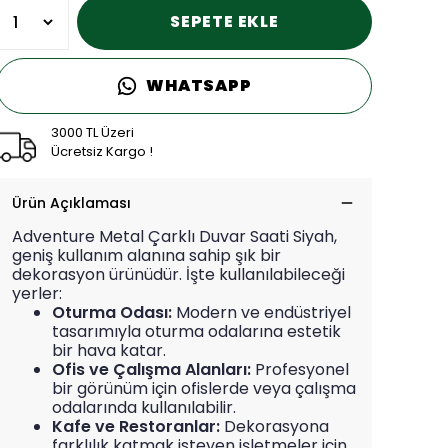
SEPETE EKLE
WHATSAPP
3000 TL Üzeri
Ücretsiz Kargo !
Ürün Açıklaması
Adventure Metal Çarklı Duvar Saati Siyah
,
geniş kullanım alanına sahip şık bir
dekorasyon ürünüdür. İşte kullanılabileceği
yerler:
Oturma Odası:
Modern ve endüstriyel
tasarımıyla oturma odalarına estetik
bir hava katar.
Ofis ve Çalışma Alanları:
Profesyonel
bir görünüm için ofislerde veya çalışma
odalarında kullanılabilir.
Kafe ve Restoranlar:
Dekorasyona
farklılık katmak isteyen işletmeler için