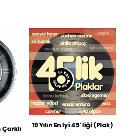
19 Yılın En İyi 45' liği (Plak)
1936
 Çarklı