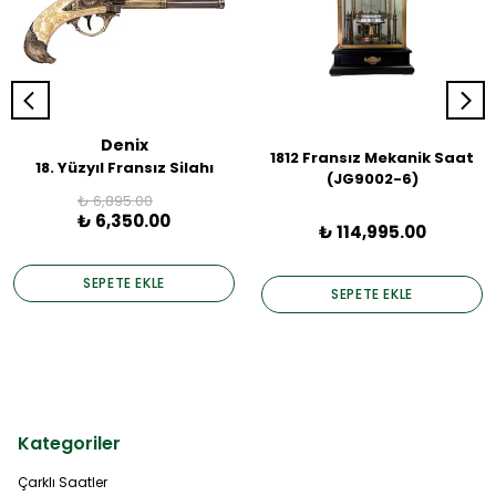
Denix
1812 Fransız Mekanik Saat
18. Yüzyıl Fransız Silahı
(JG9002-6)
₺ 6,895.00
₺ 6,350.00
₺ 114,995.00
SEPETE EKLE
SEPETE EKLE
Kategoriler
Çarklı Saatler