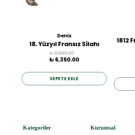
Denix
ac
1812 
18. Yüzyıl Fransız Silahı
₺ 6,895.00
₺ 6,350.00
SEPETE EKLE
Kategoriler
Kurumsal