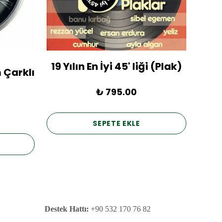
19 Yılın En İyi 45' liği (Plak)
1936
 Çarklı
₺ 795.00
SEPETE EKLE
Destek Hattı:
+90 532 170 76 82