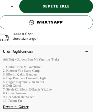
SEPETE EKLE
WHATSAPP
3000 TL Üzeri
Ücretsiz Kargo !
Ürün Açıklaması
Arif Sağ - Gurbeti Ben Mi Yarattım (Plak)
1. Gurbeti Ben Mi Yarattım?
2. Kimsesi Yok Garip Garip
3. Ellerini Çekip Benden
4. Başı Pare Pare Dumanlı Dağlar
5. Bugün Bayram Günü Derler
6. Deli Gönül
7. Siyah Zülüflerin Dökmüş Yüzüne
8. Gitme Turnam
9. Her Sabah Her Seher
10. Tutam Yar
Devamını Göster