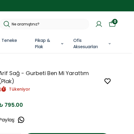
0
& Teneke
Pikap &
Ofis
Plak
Aksesuarları
Arif Sağ - Gurbeti Ben Mi Yarattım
(Plak)
Tükeniyor
₺ 795.00
Paylaş
: