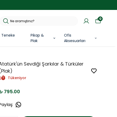
0
& Teneke
Pikap &
Ofis
Plak
Aksesuarları
Atatürk'ün Sevdiği Şarkılar & Türküler
(Plak)
Tükeniyor
₺ 795.00
Paylaş
: