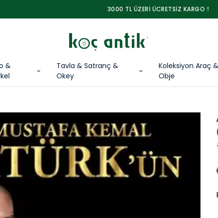
3000 TL ÜZERİ ÜCRETSİZ KARGO !
lo &
Tavla & Satranç &
Koleksiyon Araç 
kel
Okey
Obje