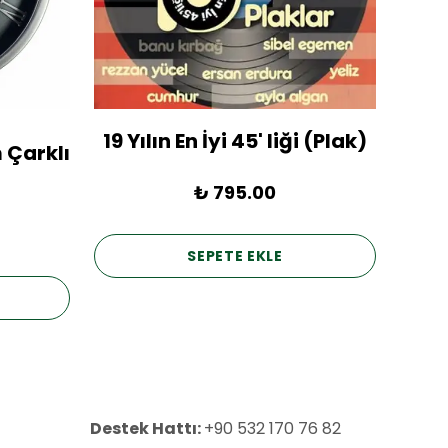
19 Yılın En İyi 45' liği (Plak)
1936
 Çarklı
₺ 795.00
SEPETE EKLE
Destek Hattı:
+90 532 170 76 82