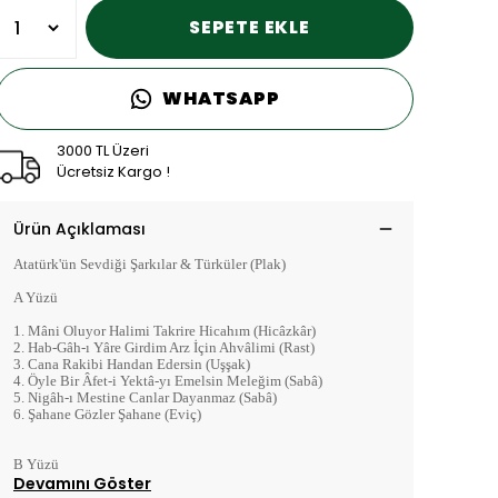
SEPETE EKLE
WHATSAPP
3000 TL Üzeri
Ücretsiz Kargo !
Ürün Açıklaması
Atatürk'ün Sevdiği Şarkılar & Türküler (Plak)
A Yüzü
1. Mâni Oluyor Halimi Takrire Hicahım (Hicâzkâr)
2. Hab-Gâh-ı Yâre Girdim Arz İçin Ahvâlimi (Rast)
3. Cana Rakibi Handan Edersin (Uşşak)
4. Öyle Bir Âfet-i Yektâ-yı Emelsin Meleğim (Sabâ)
5. Nigâh-ı Mestine Canlar Dayanmaz (Sabâ)
6. Şahane Gözler Şahane (Eviç)
B Yüzü
Devamını Göster