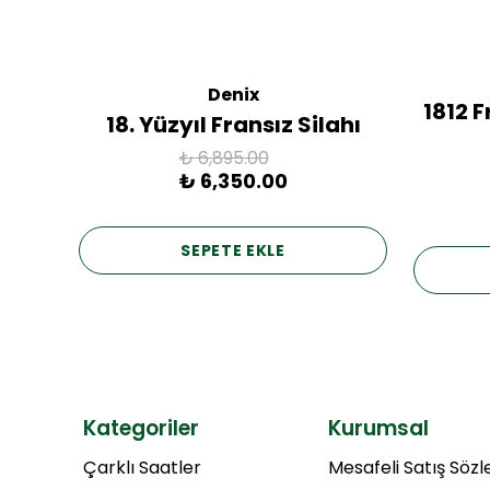
Denix
ac
1812 
18. Yüzyıl Fransız Silahı
₺ 6,895.00
₺ 6,350.00
SEPETE EKLE
Kategoriler
Kurumsal
Çarklı Saatler
Mesafeli Satış Söz