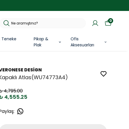
0
& Teneke
Pikap &
Ofis
Plak
Aksesuarları
VERONESE DESİGN
Kapaklı Atlas(WU74773A4)
₺ 4,795.00
₺ 4,555.25
Paylaş
: