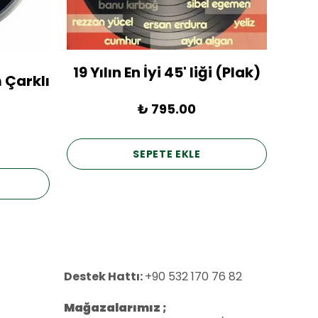
19 Yılın En İyi 45' liği (Plak)
1936
 Çarklı
₺ 795.00
SEPETE EKLE
Destek Hattı:
+90 532 170 76 82
Mağazalarımız ;