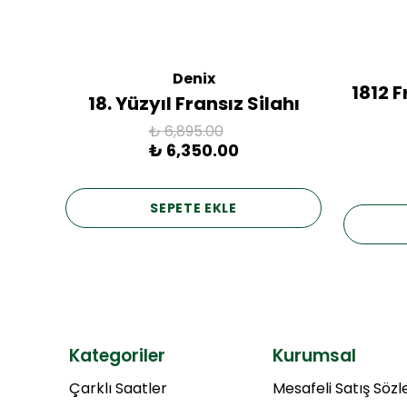
Denix
ac
1812 
18. Yüzyıl Fransız Silahı
₺ 6,895.00
₺ 6,350.00
SEPETE EKLE
Kategoriler
Kurumsal
Çarklı Saatler
Mesafeli Satış Söz