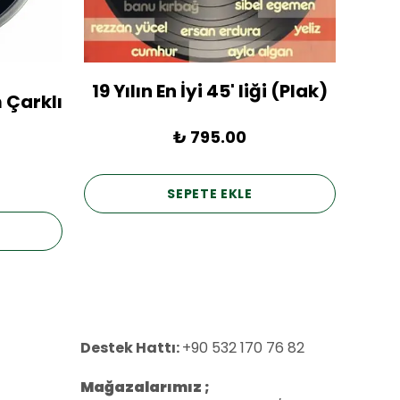
19 Yılın En İyi 45' liği (Plak)
1936
 Çarklı
₺ 795.00
SEPETE EKLE
Destek Hattı:
+90 532 170 76 82
Mağazalarımız ;