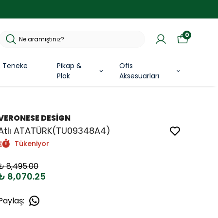
0
& Teneke
Pikap &
Ofis
Plak
Aksesuarları
VERONESE DESİGN
Atlı ATATÜRK(TU09348A4)
Tükeniyor
₺ 8,495.00
₺ 8,070.25
Paylaş
: