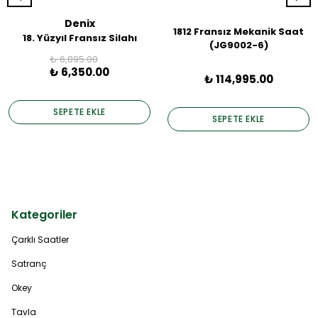
Denix
1812 Fransız Mekanik Saat
18. Yüzyıl Fransız Silahı
(JG9002-6)
₺ 6,895.00
₺ 6,350.00
₺ 114,995.00
SEPETE EKLE
SEPETE EKLE
Kategoriler
Çarklı Saatler
Satranç
Okey
Tavla