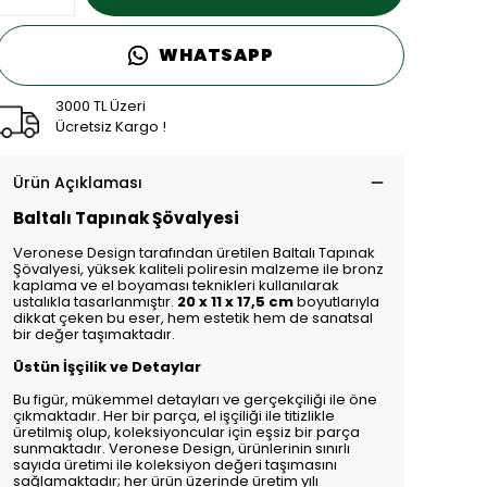
WHATSAPP
3000 TL Üzeri
Ücretsiz Kargo !
Ürün Açıklaması
Baltalı Tapınak Şövalyesi
Veronese Design tarafından üretilen Baltalı Tapınak
Şövalyesi, yüksek kaliteli poliresin malzeme ile bronz
kaplama ve el boyaması teknikleri kullanılarak
ustalıkla tasarlanmıştır.
20 x 11 x 17,5 cm
boyutlarıyla
dikkat çeken bu eser, hem estetik hem de sanatsal
bir değer taşımaktadır.
Üstün İşçilik ve Detaylar
Bu figür, mükemmel detayları ve gerçekçiliği ile öne
çıkmaktadır. Her bir parça, el işçiliği ile titizlikle
üretilmiş olup, koleksiyoncular için eşsiz bir parça
sunmaktadır. Veronese Design, ürünlerinin sınırlı
sayıda üretimi ile koleksiyon değeri taşımasını
sağlamaktadır; her ürün üzerinde üretim yılı