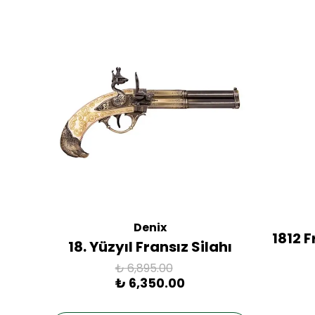
Denix
ac
1812 
18. Yüzyıl Fransız Silahı
₺ 6,895.00
₺ 6,350.00