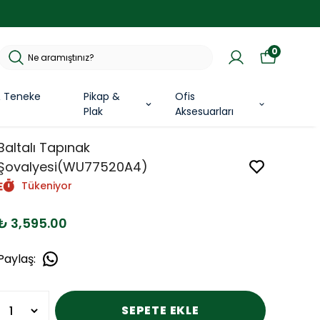
0
& Teneke
Pikap &
Ofis
Plak
Aksesuarları
Baltalı Tapınak
Şovalyesi(WU77520A4)
Tükeniyor
₺ 3,595.00
Paylaş
:
SEPETE EKLE