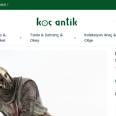
3000 TL ÜZERİ ÜCRETSİZ KARGO !
lo &
Tavla & Satranç &
Koleksiyon Araç 
kel
Okey
Obje