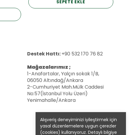
SEPETE EKLE
Destek Hattı:
+90 532 170 76 82
Mağazalarımız ;
1-Anafartalar, Yalçın sokak 1/B,
06050 Altındağ/Ankara
2-Cumhuriyet Mah.Mülk Caddesi
No:57(İstanbul Yolu Üzeri)
Yenimahalle/Ankara
Alışveriş deneyiminizi iyileştirmek için
yasal düzenlemelere uygun çerezler
(cookies) kullanıyoruz. Detaylı bilgiye