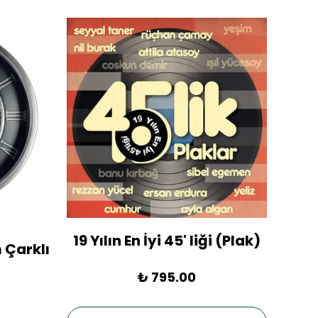
19 Yılın En İyi 45' liği (Plak)
1936
 Çarklı
₺ 795.00