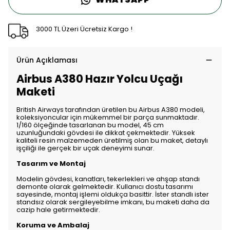
3000 TL Üzeri Ücretsiz Kargo !
Ürün Açıklaması
Airbus A380 Hazır Yolcu Uçağı
Maketi
British Airways tarafından üretilen bu Airbus A380 modeli,
koleksiyoncular için mükemmel bir parça sunmaktadır.
1/160 ölçeğinde tasarlanan bu model, 45 cm
uzunluğundaki gövdesi ile dikkat çekmektedir. Yüksek
kaliteli resin malzemeden üretilmiş olan bu maket, detaylı
işçiliği ile gerçek bir uçak deneyimi sunar.
Tasarım ve Montaj
Modelin gövdesi, kanatları, tekerlekleri ve ahşap standı
demonte olarak gelmektedir. Kullanıcı dostu tasarımı
sayesinde, montaj işlemi oldukça basittir. İster standlı ister
standsız olarak sergileyebilme imkanı, bu maketi daha da
cazip hale getirmektedir.
Koruma ve Ambalaj