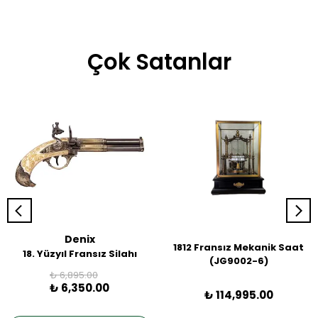
Çok Satanlar
Denix
1812 Fransız Mekanik Saat
18. Yüzyıl Fransız Silahı
(JG9002-6)
₺ 6,895.00
₺ 6,350.00
₺ 114,995.00