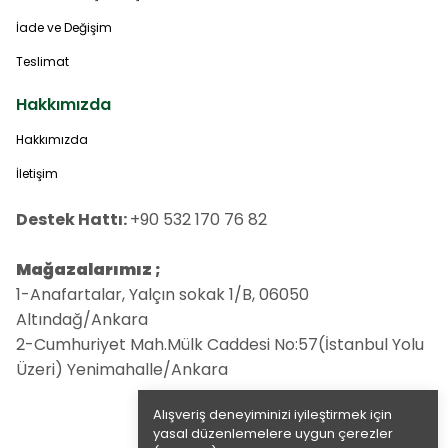
İade ve Değişim
Teslimat
Hakkımızda
Hakkımızda
İletişim
Destek Hattı:
+90 532 170 76 82
Mağazalarımız ;
1-Anafartalar, Yalçın sokak 1/B, 06050
Altındağ/Ankara
2-Cumhuriyet Mah.Mülk Caddesi No:57(İstanbul Yolu
Üzeri) Yenimahalle/Ankara
Alışveriş deneyiminizi iyileştirmek için
yasal düzenlemelere uygun çerezler