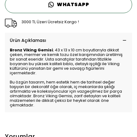
WHATSAPP
3000 TL Üzeri Ücretsiz Kargo !
Ürün Açıklaması
Bronz Viking Gemisi
; 43 x 13 x 10 cm boyutlarıyla dikkat
çeken, mermer ve kemik tozu özel karışımından üretilmiş
bir sanat eseridir. Usta sanatçılar tarafından titizlikle
boyanan bu yüksek kaliteli biblo, detaylı işçiliği ile Viking
kültürünü yansıtan bir gemi ve savaşçı figürlerini
içermektedir.
Bu özgün tasarım, hem estetik hem de tarihsel değer
taşıyan bir dekoratif öğe olarak, iç mekanlarda şıklığı
artırmakta ve koleksiyoncular için vazgeçilmez bir parça
olmaktadır. Bronz Viking Gemisi, zarif detayları ve kaliteli
malzemeleri ile dikkat çekici bir heykel olarak öne
çıkmaktadır.
Yorumlar