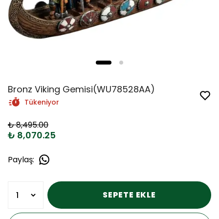
Bronz Viking Gemisi(WU78528AA)
Tükeniyor
₺ 8,495.00
₺ 8,070.25
Paylaş
:
SEPETE EKLE