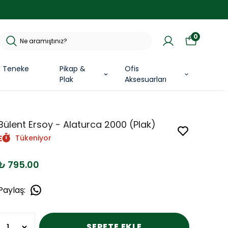
0
& Teneke
Pikap &
Ofis
Plak
Aksesuarları
Bülent Ersoy - Alaturca 2000 (Plak)
Tükeniyor
₺ 795.00
Paylaş
:
SEPETE EKLE