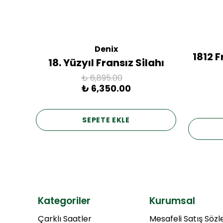
Denix
ac
1812 
18. Yüzyıl Fransız Silahı
₺ 6,895.00
₺ 6,350.00
SEPETE EKLE
Kategoriler
Kurumsal
Çarklı Saatler
Mesafeli Satış Söz