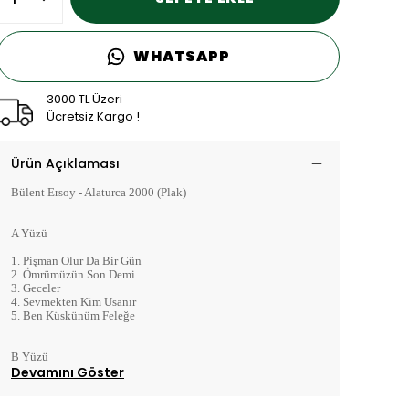
WHATSAPP
3000 TL Üzeri
Ücretsiz Kargo !
Ürün Açıklaması
Bülent Ersoy - Alaturca 2000 (Plak)
A Yüzü
1. Pişman Olur Da Bir Gün
2. Ömrümüzün Son Demi
3. Geceler
4. Sevmekten Kim Usanır
5. Ben Küskünüm Feleğe
B Yüzü
Devamını Göster