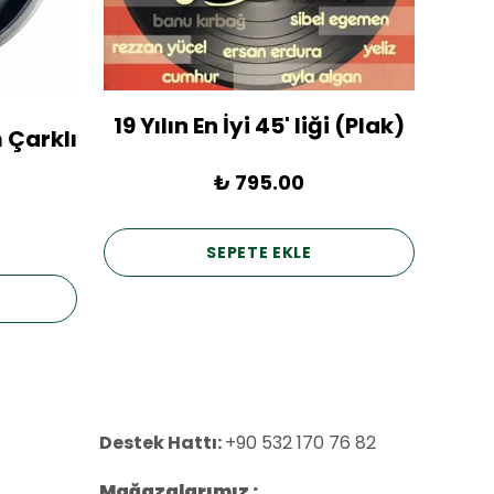
19 Yılın En İyi 45' liği (Plak)
1936
 Çarklı
₺ 795.00
SEPETE EKLE
Destek Hattı:
+90 532 170 76 82
Mağazalarımız ;