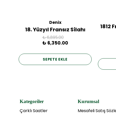
Denix
ac
1812 
18. Yüzyıl Fransız Silahı
₺ 6,895.00
₺ 6,350.00
SEPETE EKLE
Kategoriler
Kurumsal
Çarklı Saatler
Mesafeli Satış Söz