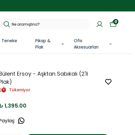
0
& Teneke
Pikap &
Ofis
Plak
Aksesuarları
Bülent Ersoy - Aşktan Sabıkalı (2'li
Plak)
Tükeniyor
₺ 1,395.00
Paylaş
: