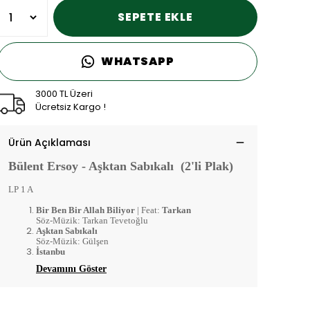
SEPETE EKLE
WHATSAPP
3000 TL Üzeri
Ücretsiz Kargo !
Ürün Açıklaması
Bülent Ersoy - Aşktan Sabıkalı (2'li Plak)
LP 1 A
Bir Ben Bir Allah Biliyor
| Feat:
Tarkan
Söz-Müzik: Tarkan Tevetoğlu
Aşktan Sabıkalı
Söz-Müzik: Gülşen
İstanbu
Devamını Göster