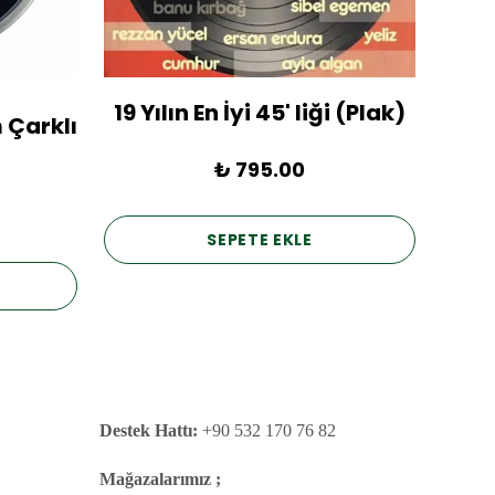
19 Yılın En İyi 45' liği (Plak)
1936
 Çarklı
₺ 795.00
SEPETE EKLE
Destek Hattı:
+90 532 170 76 82
Mağazalarımız ;