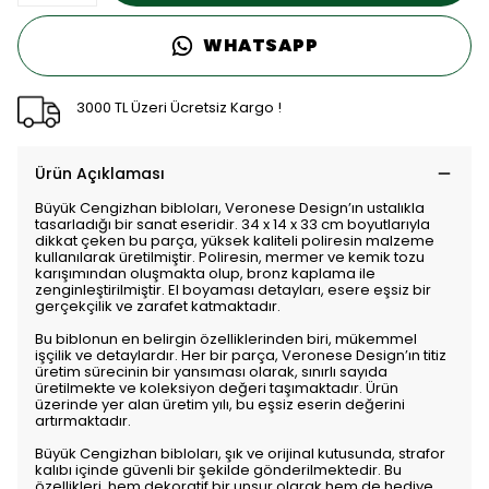
WHATSAPP
3000 TL Üzeri Ücretsiz Kargo !
Ürün Açıklaması
Büyük Cengizhan bibloları, Veronese Design’ın ustalıkla
tasarladığı bir sanat eseridir. 34 x 14 x 33 cm boyutlarıyla
dikkat çeken bu parça, yüksek kaliteli poliresin malzeme
kullanılarak üretilmiştir. Poliresin, mermer ve kemik tozu
karışımından oluşmakta olup, bronz kaplama ile
zenginleştirilmiştir. El boyaması detayları, esere eşsiz bir
gerçekçilik ve zarafet katmaktadır.
Bu biblonun en belirgin özelliklerinden biri, mükemmel
işçilik ve detaylardır. Her bir parça, Veronese Design’ın titiz
üretim sürecinin bir yansıması olarak, sınırlı sayıda
üretilmekte ve koleksiyon değeri taşımaktadır. Ürün
üzerinde yer alan üretim yılı, bu eşsiz eserin değerini
artırmaktadır.
Büyük Cengizhan bibloları, şık ve orijinal kutusunda, strafor
kalıbı içinde güvenli bir şekilde gönderilmektedir. Bu
özellikleri, hem dekoratif bir unsur olarak hem de hediye