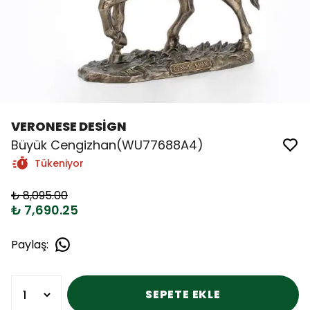
VERONESE DESİGN
Büyük Cengizhan(WU77688A4)
Tükeniyor
₺ 8,095.00
₺ 7,690.25
Paylaş
:
SEPETE EKLE