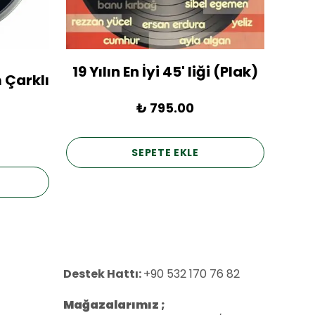
19 Yılın En İyi 45' liği (Plak)
1936
 Çarklı
₺ 795.00
SEPETE EKLE
Destek Hattı:
+90 532 170 76 82
Mağazalarımız ;