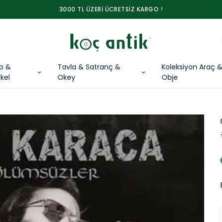
3000 TL ÜZERİ ÜCRETSİZ KARGO !
lo &
Tavla & Satranç &
Koleksiyon Araç 
kel
Okey
Obje