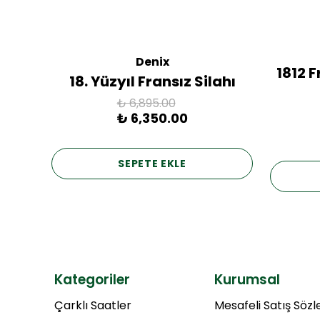
Denix
ac
1812 
18. Yüzyıl Fransız Silahı
₺ 6,895.00
₺ 6,350.00
SEPETE EKLE
Kategoriler
Kurumsal
Çarklı Saatler
Mesafeli Satış Söz