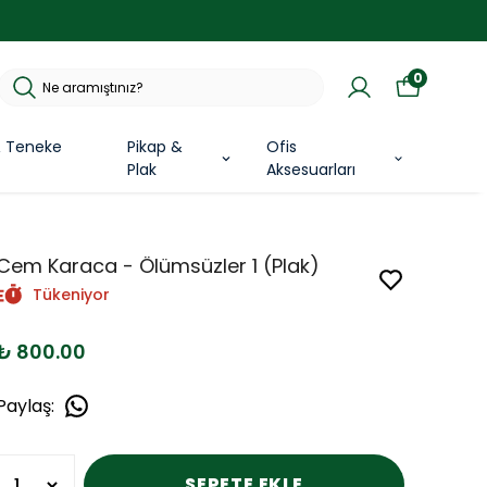
0
& Teneke
Pikap &
Ofis
Plak
Aksesuarları
Cem Karaca - Ölümsüzler 1 (Plak)
Tükeniyor
₺ 800.00
Paylaş
:
SEPETE EKLE