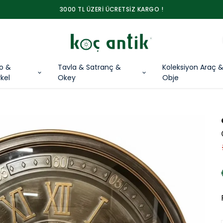
3000 TL ÜZERİ ÜCRETSİZ KARGO !
lo &
Tavla & Satranç &
Koleksiyon Araç 
kel
Okey
Obje