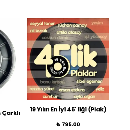
19 Yılın En İyi 45' liği (Plak)
1936
 Çarklı
₺ 795.00