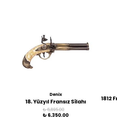
Denix
ac
1812 
18. Yüzyıl Fransız Silahı
₺ 6,895.00
₺ 6,350.00