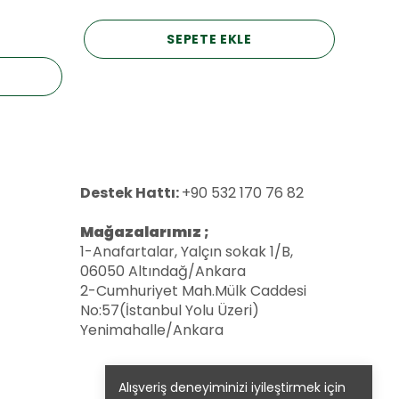
SEPETE EKLE
Destek Hattı:
+90 532 170 76 82
Mağazalarımız ;
1-Anafartalar, Yalçın sokak 1/B,
06050 Altındağ/Ankara
2-Cumhuriyet Mah.Mülk Caddesi
No:57(İstanbul Yolu Üzeri)
Yenimahalle/Ankara
Alışveriş deneyiminizi iyileştirmek için