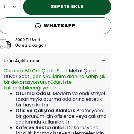
SEPETE EKLE
WHATSAPP
3000 TL Üzeri
Ücretsiz Kargo !
Ürün Açıklaması
Chronex 80 Cm Çarklı Saat
Metal Çarklı
Duvar Saati
, geniş kullanım alanına sahip şık
bir dekorasyon ürünüdür. İşte
kullanılabileceği yerler:
Oturma Odası:
Modern ve endüstriyel
tasarımıyla oturma odalarına estetik
bir hava katar.
Ofis ve Çalışma Alanları:
Profesyonel
bir görünüm için ofislerde veya çalışma
odalarında kullanılabilir.
Kafe ve Restoranlar:
Dekorasyona
farklılık katmak isteyen işletmeler için