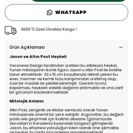
WHATSAPP
3000 TL Üzeri Ücretsiz Kargo !
Ürün Açıklaması
Jason ve Altın Post Heykeli
Veronese Design tarafından üretilen bu etkileyici heykel,
Yunan mitolojisinin ikonik figürü Jason’u Altın Post ile birlikte
tasvir etmektedir. 32 x 15 cm boyutlarıyla dikkat çeken bu
eser, mermer ve kemik tozu karışımından üretilmiş olup,
özel bir madde ile şekillendirilmiştir. Üzerinin bronz
kaplaması, heykelin estetik değerini artırmakta ve ona zarif
bir görünüm kazandırmaktadır.
Mitolojik Anlamı
Altın Post, zenginlik ve iktidar sembolü olarak Yunan
mitolojisinde önemli bir yere sahiptir. Argonotlar, bu değerli
postu ele geçirmek için Kolkhis ülkesine (günümüzde
Gürcistan’ın Karadeniz kıyısındaki bölgesi) gitmişlerdir.
Jason, bu efsanevi yolculuğun lideri olarak öne çıkmakta
ve heykel, bu tarihi mücadeleyi simgelemektedir.