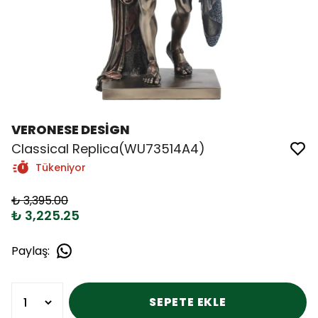
VERONESE DESİGN
Classical Replica(WU73514A4)
Tükeniyor
₺ 3,395.00
₺ 3,225.25
Paylaş
:
SEPETE EKLE