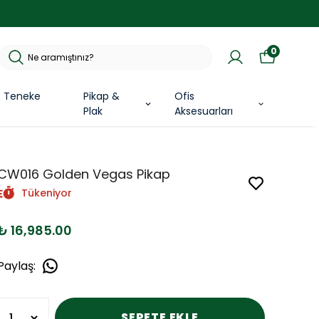
0
& Teneke
Pikap &
Ofis
Plak
Aksesuarları
CW016 Golden Vegas Pikap
Tükeniyor
₺ 16,985.00
Paylaş
:
SEPETE EKLE