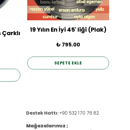
19 Yılın En İyi 45' liği (Plak)
1936
 Çarklı
₺ 795.00
SEPETE EKLE
Destek Hattı:
+90 532 170 76 82
Mağazalarımız ;