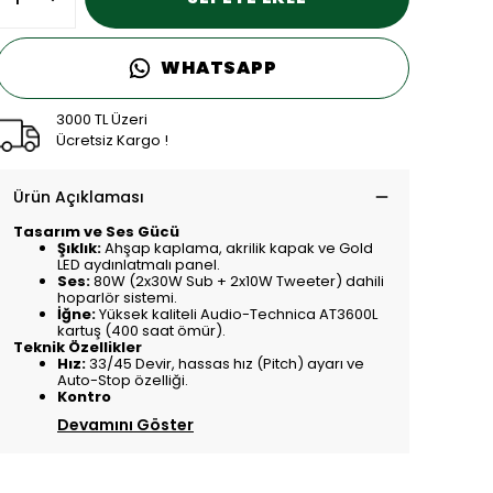
WHATSAPP
3000 TL Üzeri
Ücretsiz Kargo !
Ürün Açıklaması
Tasarım ve Ses Gücü
Şıklık:
Ahşap kaplama, akrilik kapak ve Gold
LED aydınlatmalı panel.
Ses:
80W (2x30W Sub + 2x10W Tweeter) dahili
hoparlör sistemi.
İğne:
Yüksek kaliteli Audio-Technica AT3600L
kartuş (400 saat ömür).
Teknik Özellikler
Hız:
33/45 Devir, hassas hız (Pitch) ayarı ve
Auto-Stop özelliği.
Kontro
Devamını Göster