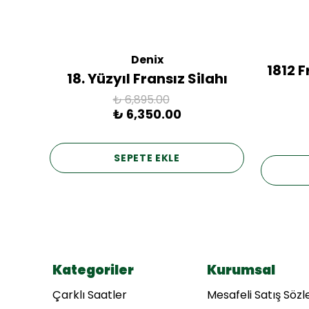
Denix
ac
1812 
18. Yüzyıl Fransız Silahı
₺ 6,895.00
₺ 6,350.00
SEPETE EKLE
Kategoriler
Kurumsal
Çarklı Saatler
Mesafeli Satış Söz