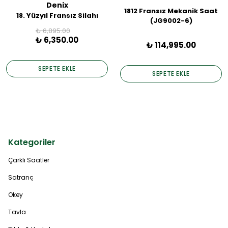
Denix
1812 Fransız Mekanik Saat
18. Yüzyıl Fransız Silahı
(JG9002-6)
₺ 6,895.00
₺ 6,350.00
₺ 114,995.00
SEPETE EKLE
SEPETE EKLE
Kategoriler
Çarklı Saatler
Satranç
Okey
Tavla