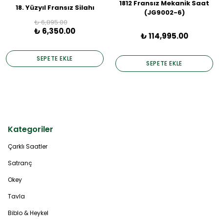
1812 Fransız Mekanik Saat
18. Yüzyıl Fransız Silahı
(JG9002-6)
₺ 6,895.00
₺ 6,350.00
₺ 114,995.00
SEPETE EKLE
SEPETE EKLE
Kategoriler
Çarklı Saatler
Satranç
Okey
Tavla
Biblo & Heykel