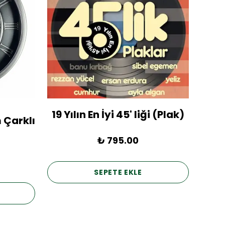
19 Yılın En İyi 45' liği (Plak)
1936
 Çarklı
₺ 795.00
SEPETE EKLE