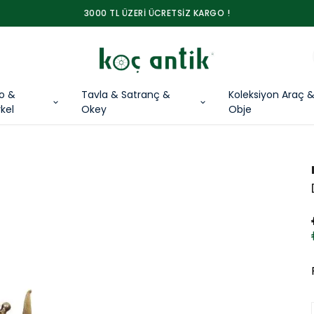
3000 TL ÜZERİ ÜCRETSİZ KARGO !
lo &
Tavla & Satranç &
Koleksiyon Araç 
kel
Okey
Obje