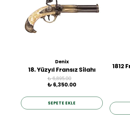
Denix
ac
1812 
18. Yüzyıl Fransız Silahı
₺ 6,895.00
₺ 6,350.00
SEPETE EKLE