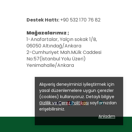
Destek Hattı:
+90 532 170 76 82
Mağazalarımız ;
1-Anafartalar, Yalçın sokak 1/B,
06050 Altındağ/Ankara
2-Cumhuriyet Mah.Mülk Caddesi
No:57(İstanbul Yolu Üzeri)
Yenimahalle/Ankara
Alışveriş deneyiminizi iyileştirmek için
yasal düzenlemelere uygun çerezler
(cookies) kullanıyoruz. Detaylı bilgiye
Gizlilik ve Çerez Politikası
sayfamızdan
erişebilirsiniz.
Anladım