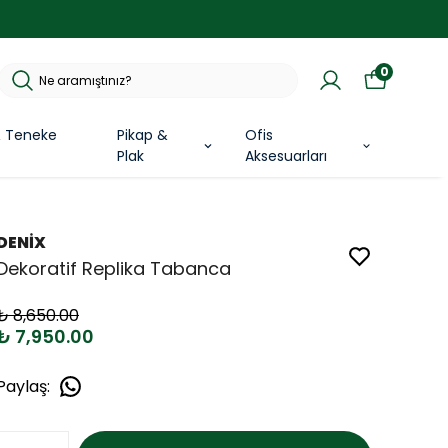
0
& Teneke
Pikap &
Ofis
Plak
Aksesuarları
DENİX
Dekoratif Replika Tabanca
₺ 8,650.00
₺ 7,950.00
Paylaş
: