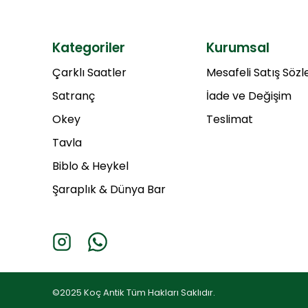
Kategoriler
Kurumsal
Çarklı Saatler
Mesafeli Satış Söz
Satranç
İade ve Değişim
Okey
Teslimat
Tavla
Biblo & Heykel
Şaraplık & Dünya Bar
©2025 Koç Antik Tüm Hakları Saklıdır.