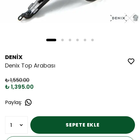
DENİX
Denix Top Arabası
₺ 1,550.00
₺ 1,395.00
Paylaş
:
SEPETE EKLE