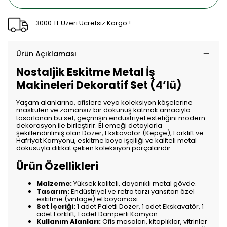
3000 TL Üzeri Ücretsiz Kargo !
Ürün Açıklaması
Nostaljik Eskitme Metal İş
Makineleri Dekoratif Set (4’lü)
Yaşam alanlarına, ofislere veya koleksiyon köşelerine
maskülen ve zamansız bir dokunuş katmak amacıyla
tasarlanan bu set, geçmişin endüstriyel estetiğini modern
dekorasyon ile birleştirir. El emeği detaylarla
şekillendirilmiş olan Dozer, Ekskavatör (Kepçe), Forklift ve
Hafriyat Kamyonu, eskitme boya işçiliği ve kaliteli metal
dokusuyla dikkat çeken koleksiyon parçalarıdır.
Ürün Özellikleri
Malzeme:
Yüksek kaliteli, dayanıklı metal gövde.
Tasarım:
Endüstriyel ve retro tarzı yansıtan özel
eskitme (vintage) el boyaması.
Set İçeriği:
1 adet Paletli Dozer, 1 adet Ekskavatör, 1
adet Forklift, 1 adet Damperli Kamyon.
Kullanım Alanları:
Ofis masaları, kitaplıklar, vitrinler