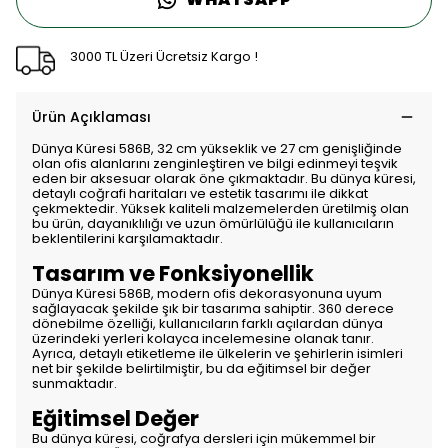
3000 TL Üzeri Ücretsiz Kargo !
Ürün Açıklaması
Dünya Küresi 586B, 32 cm yükseklik ve 27 cm genişliğinde
olan ofis alanlarını zenginleştiren ve bilgi edinmeyi teşvik
eden bir aksesuar olarak öne çıkmaktadır. Bu dünya küresi,
detaylı coğrafi haritaları ve estetik tasarımı ile dikkat
çekmektedir. Yüksek kaliteli malzemelerden üretilmiş olan
bu ürün, dayanıklılığı ve uzun ömürlülüğü ile kullanıcıların
beklentilerini karşılamaktadır.
Tasarım ve Fonksiyonellik
Dünya Küresi 586B, modern ofis dekorasyonuna uyum
sağlayacak şekilde şık bir tasarıma sahiptir. 360 derece
dönebilme özelliği, kullanıcıların farklı açılardan dünya
üzerindeki yerleri kolayca incelemesine olanak tanır.
Ayrıca, detaylı etiketleme ile ülkelerin ve şehirlerin isimleri
net bir şekilde belirtilmiştir, bu da eğitimsel bir değer
sunmaktadır.
Eğitimsel Değer
Bu dünya küresi, coğrafya dersleri için mükemmel bir