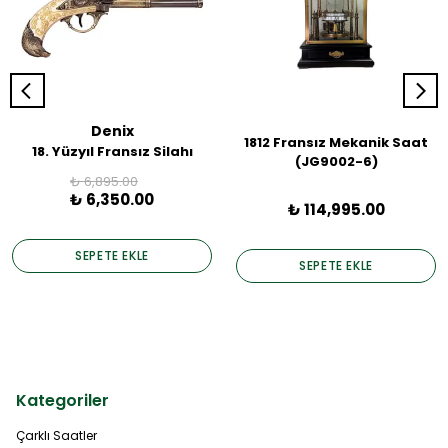
Denix
1812 Fransız Mekanik Saat
18. Yüzyıl Fransız Silahı
(JG9002-6)
₺ 6,895.00
₺ 6,350.00
₺ 114,995.00
SEPETE EKLE
SEPETE EKLE
Kategoriler
Çarklı Saatler