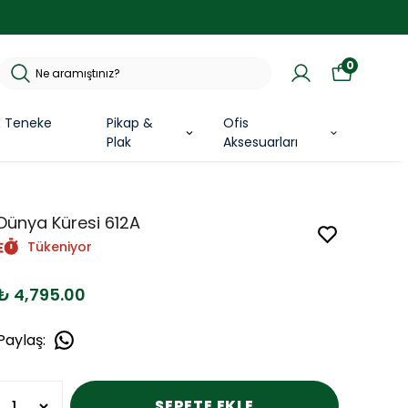
0
& Teneke
Pikap &
Ofis
Plak
Aksesuarları
Dünya Küresi 612A
Tükeniyor
₺ 4,795.00
Paylaş
:
SEPETE EKLE