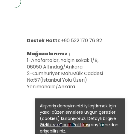
Destek Hattı:
+90 532 170 76 82
Mağazalarımız ;
1-Anafartalar, Yalçın sokak 1/B,
06050 Altındağ/Ankara
2-Cumhuriyet Mah.Mülk Caddesi
No:57(İstanbul Yolu Üzeri)
Yenimahalle/Ankara
Alışveriş deneyiminizi iyileştirmek için
yasal düzenlemelere uygun çerezler
(cookies) kullanıyoruz. Detaylı bilgiye
Gizlilik ve Çerez Politikası
sayfamızdan
erişebilirsiniz.