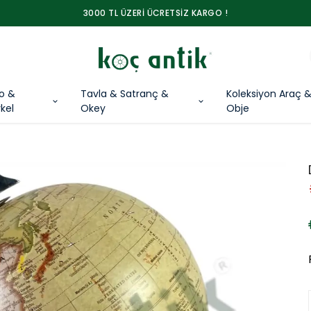
3000 TL ÜZERİ ÜCRETSİZ KARGO !
lo &
Tavla & Satranç &
Koleksiyon Araç 
kel
Okey
Obje