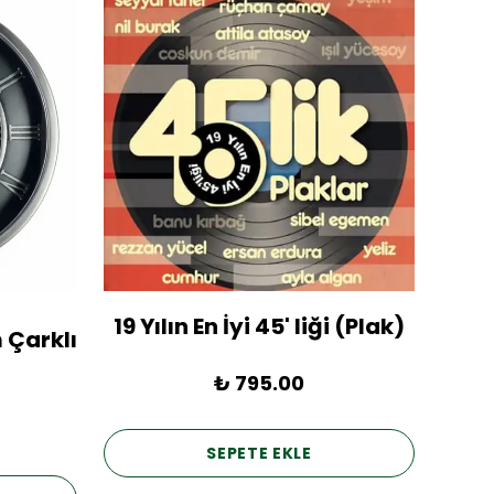
19 Yılın En İyi 45' liği (Plak)
1936
 Çarklı
₺ 795.00
SEPETE EKLE