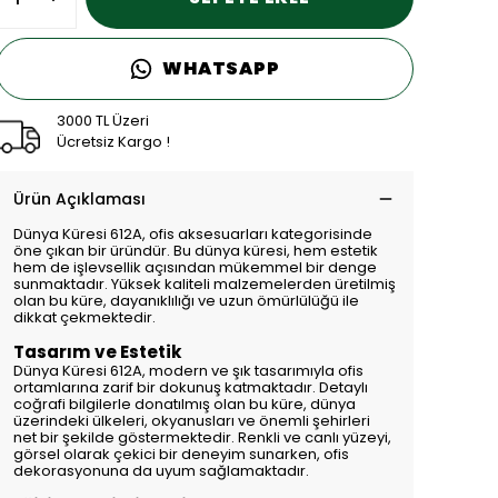
WHATSAPP
3000 TL Üzeri
Ücretsiz Kargo !
Ürün Açıklaması
Dünya Küresi 612A, ofis aksesuarları kategorisinde
öne çıkan bir üründür. Bu dünya küresi, hem estetik
hem de işlevsellik açısından mükemmel bir denge
sunmaktadır. Yüksek kaliteli malzemelerden üretilmiş
olan bu küre, dayanıklılığı ve uzun ömürlülüğü ile
dikkat çekmektedir.
Tasarım ve Estetik
Dünya Küresi 612A, modern ve şık tasarımıyla ofis
ortamlarına zarif bir dokunuş katmaktadır. Detaylı
coğrafi bilgilerle donatılmış olan bu küre, dünya
üzerindeki ülkeleri, okyanusları ve önemli şehirleri
net bir şekilde göstermektedir. Renkli ve canlı yüzeyi,
görsel olarak çekici bir deneyim sunarken, ofis
dekorasyonuna da uyum sağlamaktadır.