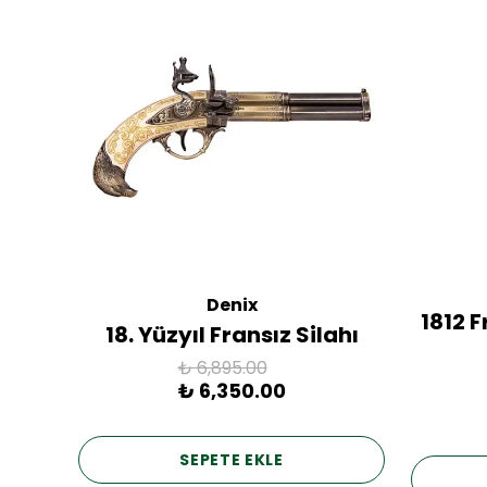
Denix
ac
1812 
18. Yüzyıl Fransız Silahı
₺ 6,895.00
₺ 6,350.00
SEPETE EKLE