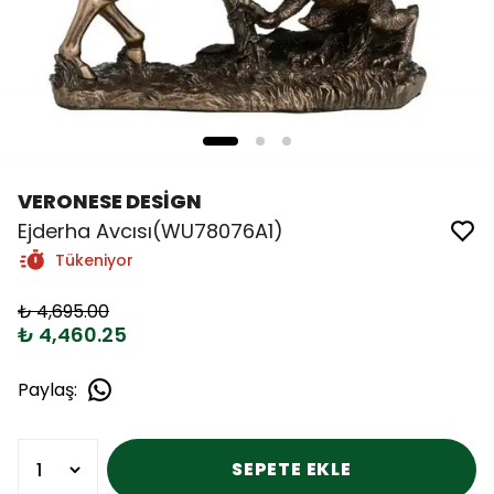
VERONESE DESİGN
Ejderha Avcısı(WU78076A1)
Tükeniyor
₺ 4,695.00
₺ 4,460.25
Paylaş
:
SEPETE EKLE