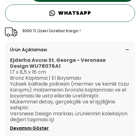
WHATSAPP
3000 TL Üzeri Ücretsiz Kargo !
Ürün Açıklaması
Ejderha Avcısı St. George
- Veronese
Design
WU78076A1
17 x 8,5 x 16 cm
Bronz Kaplama | El Boyaması
Yüksek kalitede poliresin (mermer ve kemik tozu
karışımı) malzemenin bronzla kaplanması ve el
boyaması ile usta ellerde üretilmiştir.
Mükemmel detay, gerçekçilik ve el işçiliğine
sahiptir.
Veronese Design markası, ürünlerinin koleksiyon
değeri taşıması içi
Devamını Göster