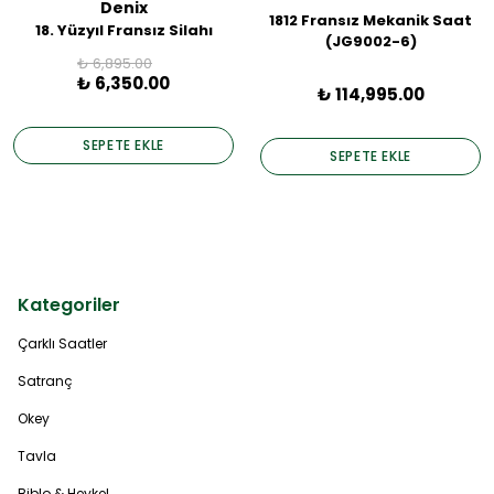
Denix
1812 Fransız Mekanik Saat
18. Yüzyıl Fransız Silahı
(JG9002-6)
₺ 6,895.00
₺ 6,350.00
₺ 114,995.00
SEPETE EKLE
SEPETE EKLE
Kategoriler
Çarklı Saatler
Satranç
Okey
Tavla
Biblo & Heykel