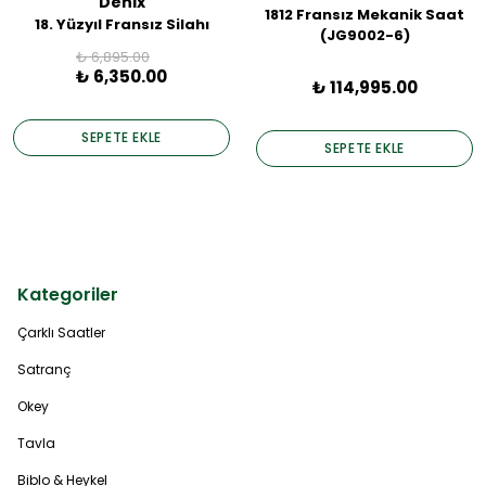
Denix
1812 Fransız Mekanik Saat
18. Yüzyıl Fransız Silahı
(JG9002-6)
₺ 6,895.00
₺ 6,350.00
₺ 114,995.00
SEPETE EKLE
SEPETE EKLE
Kategoriler
Çarklı Saatler
Satranç
Okey
Tavla
Biblo & Heykel