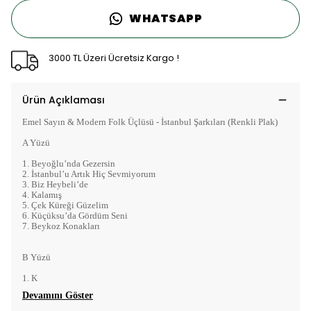
WHATSAPP
3000 TL Üzeri Ücretsiz Kargo !
Ürün Açıklaması
Emel Sayın & Modern Folk Üçlüsü - İstanbul Şarkıları (Renkli Plak)
A Yüzü
1. Beyoğlu’nda Gezersin
2. İstanbul’u Artık Hiç Sevmiyorum
3. Biz Heybeli’de
4. Kalamış
5. Çek Küreği Güzelim
6. Küçüksu’da Gördüm Seni
7. Beykoz Konakları
B Yüzü
1. K
Devamını Göster