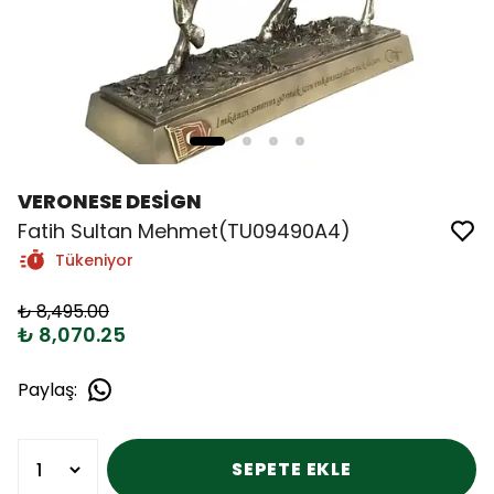
VERONESE DESİGN
Fatih Sultan Mehmet(TU09490A4)
Tükeniyor
₺ 8,495.00
₺ 8,070.25
Paylaş
:
SEPETE EKLE