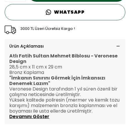
WHATSAPP
3000 TL Üzeri Ücretsiz Kargo !
Ürün Açıklaması
Atlı Fatih Sultan Mehmet Biblosu - Veronese
Design
28,5 cm x 11 cm x 29 cm
Bronz Kaplama
"İmkanın Sınırını Görmek İçin İmkansızı
Denemek Lazım"
Veronese Design tarafından 1 yıl süren özenli bir
çalışma neticesinde üretilmiştir.
Yüksek kalitede poliresin (mermer ve kemik tozu
karışımı) malzemenin bronzla kaplanması ve el
boyaması ile usta ellerde üretilmiştir.
Devamını Göster