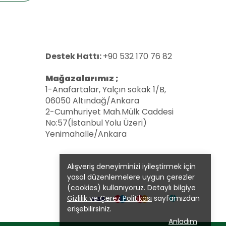
Destek Hattı:
+90 532 170 76 82
Mağazalarımız ;
1-Anafartalar, Yalçın sokak 1/B,
06050 Altındağ/Ankara
2-Cumhuriyet Mah.Mülk Caddesi
No:57(İstanbul Yolu Üzeri)
Yenimahalle/Ankara
Alışveriş deneyiminizi iyileştirmek için
yasal düzenlemelere uygun çerezler
(cookies) kullanıyoruz. Detaylı bilgiye
Gizlilik ve Çerez Politikası
sayfamızdan
erişebilirsiniz.
Anladım