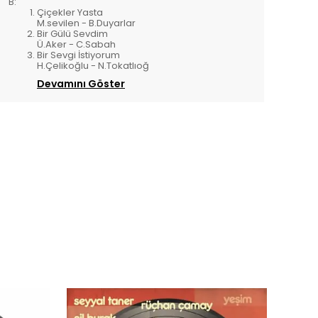
B:
Çiçekler Yasta
M.sevilen - B.Duyarlar
Bir Gülü Sevdim
Ü.Aker - C.Sabah
Bir Sevgi İstiyorum
H.Çelikoğlu - N.Tokatlıoğ
Devamını Göster