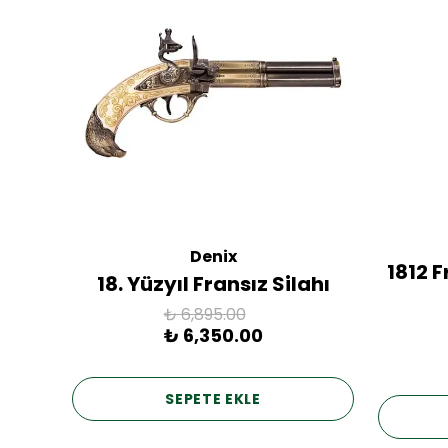
Denix
ac
1812 
18. Yüzyıl Fransız Silahı
₺ 6,895.00
₺ 6,350.00
SEPETE EKLE