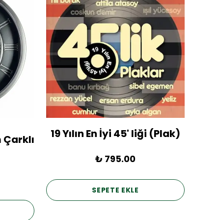
19 Yılın En İyi 45' liği (Plak)
1936
 Çarklı
₺ 795.00
SEPETE EKLE