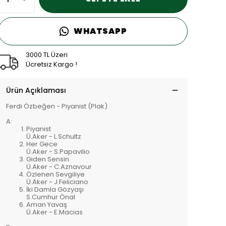
WHATSAPP
3000 TL Üzeri
Ücretsiz Kargo !
Ürün Açıklaması
Ferdi Özbeğen - Piyanist (Plak)
A:
Piyanist
Ü.Aker - L.Schultz
Her Gece
Ü.Aker - S.Papavilio
Giden Sensin
Ü.Aker - C.Aznavour
Özlenen Sevgiliye
Ü.Aker - J.Feliciano
İki Damla Gözyaşı
S.Cumhur Önal
Aman Yavaş
Ü.Aker - E.Macias