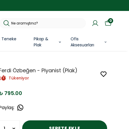
0
& Teneke
Pikap &
Ofis
Plak
Aksesuarları
Ferdi Özbeğen - Piyanist (Plak)
Tükeniyor
₺ 795.00
Paylaş
:
SEPETE EKLE