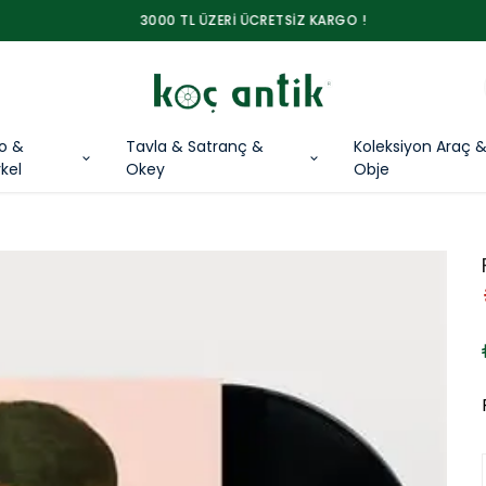
3000 TL ÜZERİ ÜCRETSİZ KARGO !
lo &
Tavla & Satranç &
Koleksiyon Araç 
kel
Okey
Obje