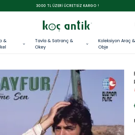
3000 TL ÜZERİ ÜCRETSİZ KARGO !
lo &
Tavla & Satranç &
Koleksiyon Araç 
kel
Okey
Obje