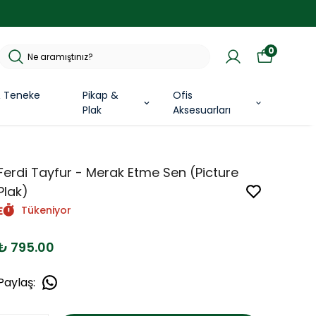
0
& Teneke
Pikap &
Ofis
Plak
Aksesuarları
Ferdi Tayfur - Merak Etme Sen (Picture
Plak)
Tükeniyor
₺ 795.00
Paylaş
: