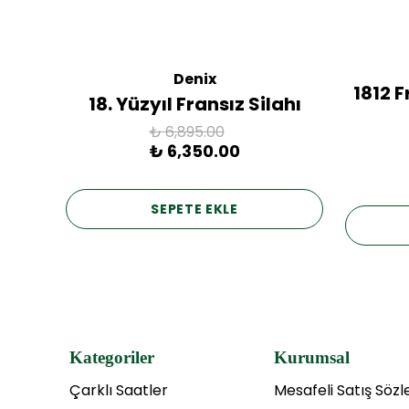
Denix
ac
1812 
18. Yüzyıl Fransız Silahı
₺ 6,895.00
₺ 6,350.00
SEPETE EKLE
Kategoriler
Kurumsal
Çarklı Saatler
Mesafeli Satış Söz