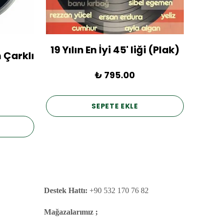
19 Yılın En İyi 45' liği (Plak)
1936
 Çarklı
₺ 795.00
SEPETE EKLE
Destek Hattı:
+90 532 170 76 82
Mağazalarımız ;