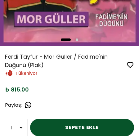
Ferdi Tayfur - Mor Güller / Fadime'nin
Düğünü (Plak)
Tükeniyor
₺ 815.00
Paylaş
:
SEPETE EKLE