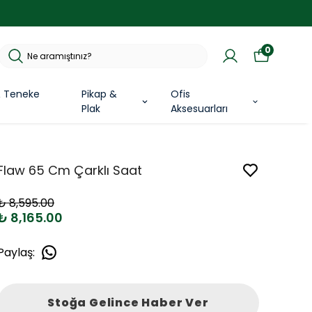
0
& Teneke
Pikap &
Ofis
Plak
Aksesuarları
Flaw 65 Cm Çarklı Saat
₺ 8,595.00
₺ 8,165.00
Paylaş
:
Stoğa Gelince Haber Ver