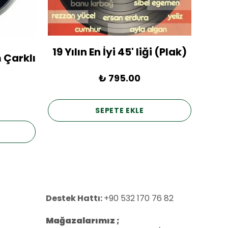
19 Yılın En İyi 45' liği (Plak)
1936
 Çarklı
₺ 795.00
SEPETE EKLE
Destek Hattı:
+90 532 170 76 82
Mağazalarımız ;