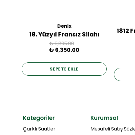
Denix
ac
1812 
18. Yüzyıl Fransız Silahı
₺ 6,895.00
₺ 6,350.00
SEPETE EKLE
Kategoriler
Kurumsal
Çarklı Saatler
Mesafeli Satış Söz