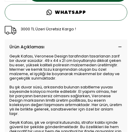
WHATSAPP
3000 TL Üzeri Ücretsiz Kargo !
Ürün Açıklaması
Geyik Kafası, Veronese Design tarafından tasarlanan zarif
bir duvar süsüdür. 49 x 44 x 21 cm boyutlarıyla dikkat çeken
bu eser, yüksek kaliteli poliresin malzemeden üretilmiştir.
Mermer ve kemik tozu karışımından oluşan bu özel
malzeme, el işçiliği ile boyanarak mükemmel bir detay ve
gerçekçilik sunmaktadır.
Bu şık duvar süsü, arkasında bulunan sabitleme yuvası
sayesinde kolayca monte edilebilir. El yapımı olması, her
bir parçanın benzersiz olmasını sağlarken, Veronese
Design markasının limitli üretim politikası, bu eserin
koleksiyon değeri taşımasını artırmaktadır. Her ürün, üretim
yılı ile birlikte gelerek, sanatseverler için özel bir anlam
taşır.
Geyik Kafası, şık ve orijinal kutusunda, strafor kalıbı içinde
güvenli bir şekilde gönderilmektedir. Bu özellikleri ile hem
dekoratif bir unsur hem de sanatsal bir ifade arayanlar için