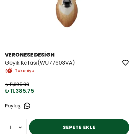
VERONESE DESİGN
Geyik Kafası(WU77603VA)
Tükeniyor
₺ 11,985.00
₺ 11,385.75
Paylaş
:
SEPETE EKLE